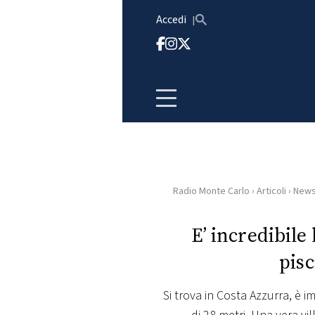
Vai al contenuto
Accedi
Radio Monte Carlo
›
Articoli
›
New
HOME
E’ incredibile 
RADIO
pisc
WEB
RADIO
Si trova in Costa Azzurra, è 