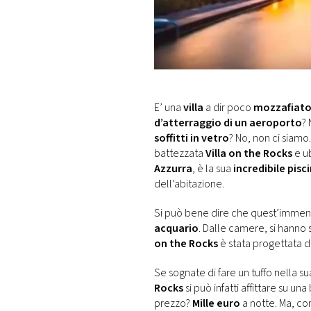
DI
MONACO
RMC
CONSIGLIA
E’ una
villa
a dir poco
mozzafiat
d’atterraggio di un aeroporto
? 
soffitti in vetro
? No, non ci siam
battezzata
Villa on the Rocks
e u
Azzurra
, è la sua
incredibile pisc
dell’abitazione.
Si può bene dire che quest’immensa
acquario
. Dalle camere, si hanno 
on the Rocks
è stata progettata da
Se sognate di fare un tuffo nella su
Rocks
si può infatti affittare su un
prezzo?
Mille euro
a notte. Ma, co