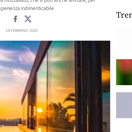
lla mozzafiato, che si può anche affittare, per
sperienza indimenticabile
Tre
18 FEBBRAIO 2020