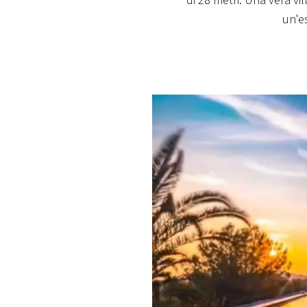
di 28 metri. Una vera vi
PLAYLIST
un'e
NEWS
FOTO
CONCORSI
EVENTI
VIDEO
TV
PRINCIPATO