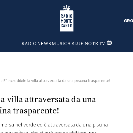
Radio Monte Carlo
GRO
RADIO
NEWS
MUSICA
BLUE NOTE
TV
s
›
E’ incredibile la villa attraversata da una piscina trasparente!
la villa attraversata da una
ina trasparente!
immersa nel verde ed è attraversata da una piscina