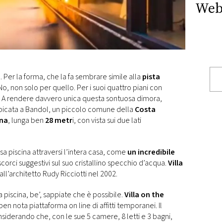
Web
o
. Per la forma, che la fa sembrare simile alla
pista
No, non solo per quello. Per i suoi quattro piani con
o. A rendere davvero unica questa sontuosa dimora,
bicata a Bandol, un piccolo comune della
Costa
ina
, lunga ben
28 metr
i, con vista sui due lati
 piscina attraversi l’intera casa, come
un incredibile
scorci suggestivi sul suo cristallino specchio d’acqua.
Villa
ll’architetto Rudy Ricciotti nel 2002.
a piscina, be’, sappiate che è possibile.
Villa on the
a ben nota piattaforma on line di affitti temporanei. Il
nsiderando che, con le sue 5 camere, 8 letti e 3 bagni,