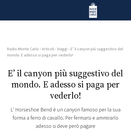
Vai al contenuto
Radio Monte Carlo
Radio Monte Carlo
›
Articoli
›
Viaggi
›
E’ il canyon più suggestivo del
HOME
mondo. E adesso si paga per vederlo!
RADIO
E’ il canyon più suggestivo del
mondo. E adesso si paga per
WEB
RADIO
vederlo!
PLAYLIST
L' Horseshoe Bend è un canyon famoso per la sua
forma a ferro di cavallo. Per fermarsi e ammirarlo
NEWS
adesso si deve però pagare