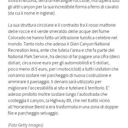
trova in Arizona, terra di meraviglie rocciose, ma supera tutti
CONSIGLIA
gli altri canyon per la sua incredibile forma a ferro di cavallo
(da cui il nome in inglese).
La sua struttura circolare e il contrasto tra il rosso mattone
delle rocce e il verde smeraldo delle acque del fiume
Colorado ne hanno fatto un’attrazione turistica celebre nel
mondo. Tanto noto che adesso il Glen Canyon National
Recreation Area, ente che tutela l’area e che fa parte del
National Park Service, ha deciso di far pagare una cifra (dieci
dollari, circa nove euro per gli automobilisti e 5 dollari,
poco meno di 5 euro, per i motociclisti) a tutti i visitatori che
vorranno sostare nel parcheggio di nuova costruzione e
ammirare il paesaggio. Il denaro sarà utilizzato per
migliorare l’accessibilità al sito e tutelare il territorio. E’
adesso proibito inoltre sostare lungo l’autostrada che
costeggia il canyon, la Highway 89, che nel tratto vicino
all’Horseshoe Bend si era trasformata in una zona di doppie
file e parcheggio selvaggio.
(Foto Getty Images)