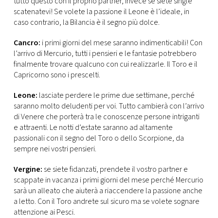
tutto questo con il proprio partner, invece se siete single
scatenatevi! Se volete la passione il Leone è l’ideale, in
caso contrario, la Bilancia è il segno più dolce.
Cancro:
i primi giorni del mese saranno indimenticabili! Con
l’arrivo di Mercurio, tutti i pensieri e le fantasie potrebbero
finalmente trovare qualcuno con cui realizzarle. Il Toro e il
Capricorno sono i prescelti.
Leone:
lasciate perdere le prime due settimane, perché
saranno molto deludenti per voi. Tutto cambierà con l’arrivo
di Venere che porterà tra le conoscenze persone intriganti
e attraenti. Le notti d’estate saranno ad altamente
passionali con il segno del Toro o dello Scorpione, da
sempre nei vostri pensieri.
Vergine:
se siete fidanzati, prendete il vostro partner e
scappate in vacanza i primi giorni del mese perché Mercurio
sarà un alleato che aiuterà a riaccendere la passione anche
a letto. Con il Toro andrete sul sicuro ma se volete sognare
attenzione ai Pesci.