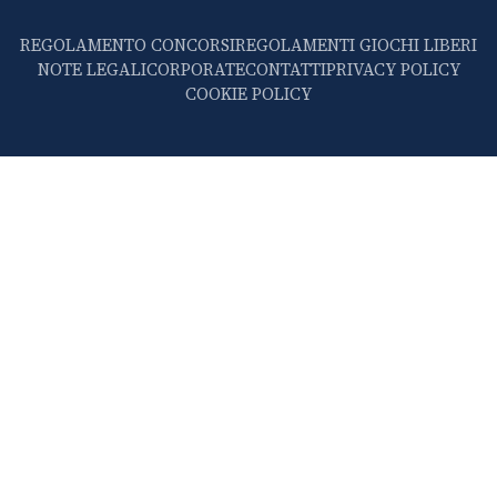
REGOLAMENTO CONCORSI
REGOLAMENTI GIOCHI LIBERI
NOTE LEGALI
CORPORATE
CONTATTI
PRIVACY POLICY
COOKIE POLICY