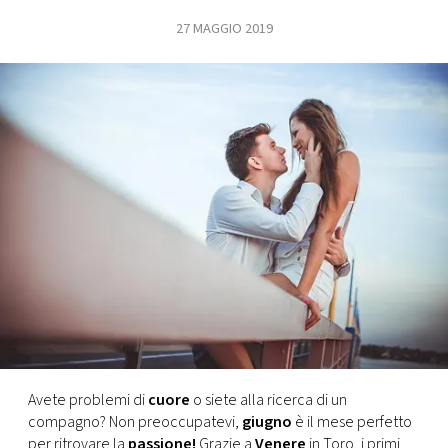
27 MAGGIO 2019
FOTO
CONCORSI
EVENTI
VIDEO
TV
PRINCIPATO
DI
MONACO
Avete problemi di
cuore
o siete alla ricerca di un
compagno? Non preoccupatevi,
giugno
è il mese perfetto
RMC
per ritrovare la
passione!
Grazie a
Venere
in Toro, i primi