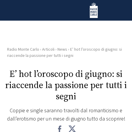
Vai al contenuto
Radio Monte Carlo
Radio Monte Carlo
›
Articoli
›
News
›
E’ hot l’oroscopo di giugno: si
HOME
riaccende la passione per tutti i segni
RADIO
E’ hot l’oroscopo di giugno: si
riaccende la passione per tutti i
WEB
RADIO
segni
PLAYLIST
Coppie e single saranno travolti dal romanticismo e
dall’erotismo per un mese di giugno tutto da scoprire!
NEWS