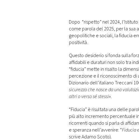
PLAYLIST
Dopo “rispetto” nel 2024, l’Istituto
NEWS
come parola del 2025, per la sua at
geopolitiche e sociali, la fiducia 
positività.
FOTO
Questo desiderio si fonda sulla for
CONCORSI
affidabili e duraturi non solo tra ind
“fiducia” mette in risalto la dimen
percezione e il riconoscimento di u
EVENTI
Dizionario dell’italiano Treccani 10
sicurezza che nasce da una valutazi
altri o verso sé stessi
».
VIDEO
“Fiducia” è risultata una delle paro
più alto incremento percentuale in 1
TV
ricorrenti quando si parla di affid
e speranza nell’avvenire: “
Fiducia e
PRINCIPATO
scrive Adamo Scoto).