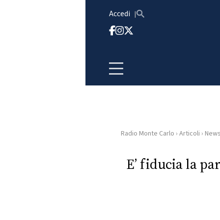
Vai al contenuto
Accedi
Radio Monte Carlo
›
Articoli
›
New
HOME
E’ fiducia la pa
RADIO
WEB
RADIO