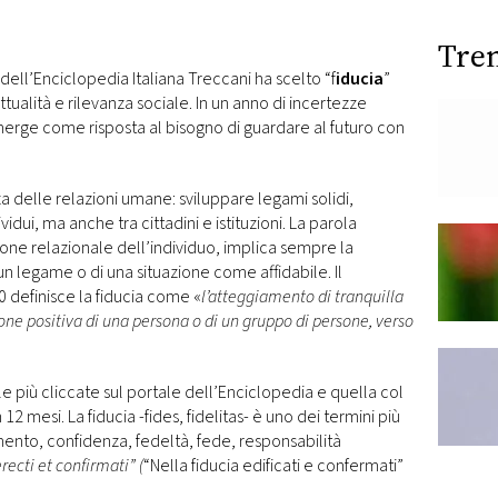
Tre
 dell’Enciclopedia Italiana Treccani ha scelto “f
iducia
”
tualità e rilevanza sociale. In un anno di incertezze
emerge come risposta al bisogno di guardare al futuro con
za delle relazioni umane: sviluppare legami solidi,
ividui, ma anche tra cittadini e istituzioni. La parola
sione relazionale dell’individuo, implica sempre la
n legame o di una situazione come affidabile. Il
0 definisce la fiducia come «
l’atteggiamento di tranquilla
one positiva di una persona o di un gruppo di persone, verso
le più cliccate sul portale dell’Enciclopedia e quella col
2 mesi. La fiducia -fides, fidelitas- è uno dei termini più
amento, confidenza, fedeltà, fede, responsabilità
recti et confirmati” (
“Nella fiducia edificati e confermati”