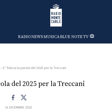
Radio Monte Carlo
RADIO
NEWS
MUSICA
BLUE NOTE
TV
s
›
E’ fiducia la parola del 2025 per la Treccani
rola del 2025 per la Treccani
31 DICEMBRE 2025