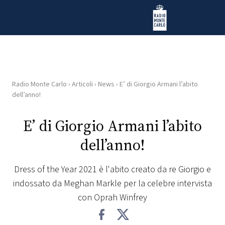
Vai al contenuto
Radio Monte Carlo
Radio Monte Carlo
›
Articoli
›
News
›
E’ di Giorgio Armani l’abito
HOME
dell’anno!
RADIO
E’ di Giorgio Armani l’abito
dell’anno!
WEB
RADIO
Dress of the Year 2021 è l'abito creato da re Giorgio e
indossato da Meghan Markle per la celebre intervista
PLAYLIST
con Oprah Winfrey
NEWS