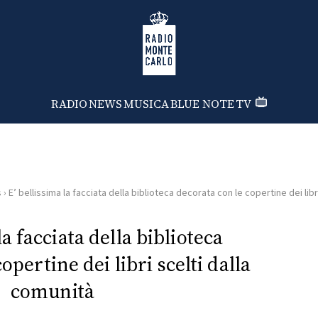
Radio Monte Carlo
RADIO
NEWS
MUSICA
BLUE NOTE
TV
s
›
E’ bellissima la facciata della biblioteca decorata con le copertine dei libr
la facciata della biblioteca
opertine dei libri scelti dalla
comunità