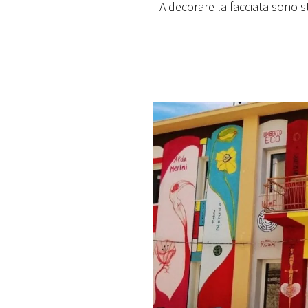
A decorare la facciata sono st
PLAYLIST
NEWS
FOTO
CONCORSI
EVENTI
VIDEO
TV
PRINCIPATO