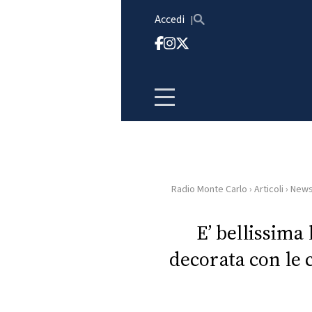
Vai al contenuto
Accedi
Radio Monte Carlo
›
Articoli
›
New
HOME
E’ bellissima 
RADIO
decorata con le c
WEB
RADIO