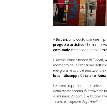
DI
MONACO
RMC
CONSIGLIA
A
Biccari
, un piccolo comune in pro
progetto artistico
che ha coinvol
comunale
è stata decorata da
tre
Il giovanissimo sindaco di Biccari,
G
momento della rimozione dell’impa
energia, il risultato è sensazionale
»
locali
:
Giuseppe Catalano
,
Anna
Le opere rappresentate, selezionate
dalla stessa comunità attraverso 
comunale:
Pinocchio
,
Il Piccolo Pr
Tesoro
e
Il Signore degli Anelli
.