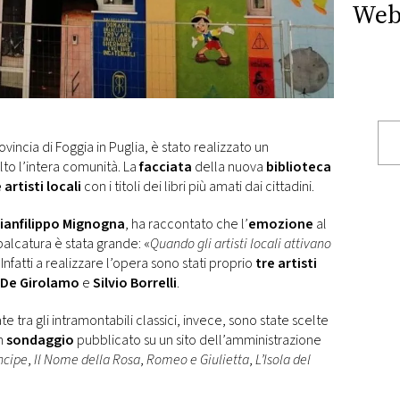
Web
vincia di Foggia in Puglia, è stato realizzato un
to l’intera comunità. La
facciata
della nuova
biblioteca
 artisti locali
con i titoli dei libri più amati dai cittadini.
ianfilippo Mignogna
, ha raccontato che l’
emozione
al
lcatura è stata grande: «
Quando gli artisti locali attivano
. Infatti a realizzare l’opera sono stati proprio
tre artisti
 De Girolamo
e
Silvio Borrelli
.
 tra gli intramontabili classici, invece, sono state scelte
un
sondaggio
pubblicato su un sito dell’amministrazione
incipe
,
Il Nome della Rosa
,
Romeo e Giulietta
,
L’Isola del