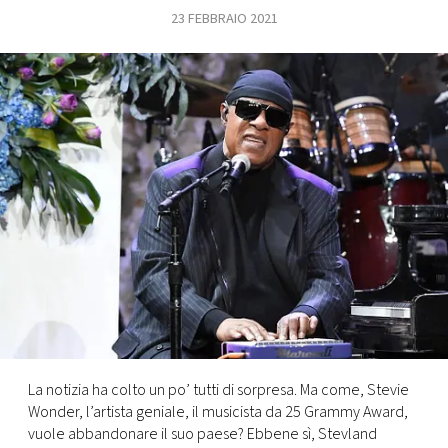
23 FEBBRAIO 2021
FOTO
CONCORSI
EVENTI
VIDEO
TV
PRINCIPATO
DI
MONACO
La notizia ha colto un po’ tutti di sorpresa. Ma come, Stevie
Wonder, l’artista geniale, il musicista da 25 Grammy Award,
RMC
vuole abbandonare il suo paese? Ebbene sì, Stevland