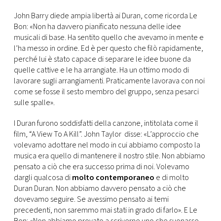
John Barry diede ampia libertà ai Duran, come ricorda Le
Bon: «Non ha davvero pianificato nessuna delle idee
musicali di base. Ha sentito quello che avevamo in mente e
l’ha messo in ordine. Ed è per questo che filò rapidamente,
perché lui è stato capace di separare le idee buone da
quelle cattive e le ha arrangiate. Ha un ottimo modo di
lavorare sugli arrangiamenti. Praticamente lavorava con noi
come se fosse il sesto membro del gruppo, senza pesarci
sulle spalle».
I Duran furono soddisfatti della canzone, intitolata come il
film, “A View To A Kill”. John Taylor disse: «L’approccio che
volevamo adottare nel modo in cui abbiamo composto la
musica era quello di mantenere il nostro stile. Non abbiamo
pensato a ciò che era successo prima di noi. Volevamo
dargli qualcosa di
molto contemporaneo
e di molto
Duran Duran. Non abbiamo davvero pensato a ciò che
dovevamo seguire. Se avessimo pensato ai temi
precedenti, non saremmo mai stati in grado di farlo». E Le