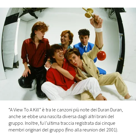
FOTO
CONCORSI
EVENTI
VIDEO
TV
PRINCIPATO
DI
“A View To A Kill” è tra le canzoni più note dei Duran Duran,
MONACO
anche se ebbe una nascita diversa dagli altri brani del
gruppo. Inoltre, fu l’ultima traccia registrata dai cinque
membri originari del gruppo (fino alla reunion del 2001).
RMC