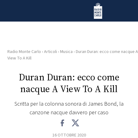
Vai al contenuto
Radio Monte Carlo
Radio Monte Carlo
›
Articoli
›
Musica
›
Duran Duran: ecco come nacque A
HOME
View To A Kill
RADIO
Duran Duran: ecco come
nacque A View To A Kill
WEB
RADIO
Scritta per la colonna sonora di James Bond, la
canzone nacque davvero per caso
PLAYLIST
NEWS
16 OTTOBRE 2020