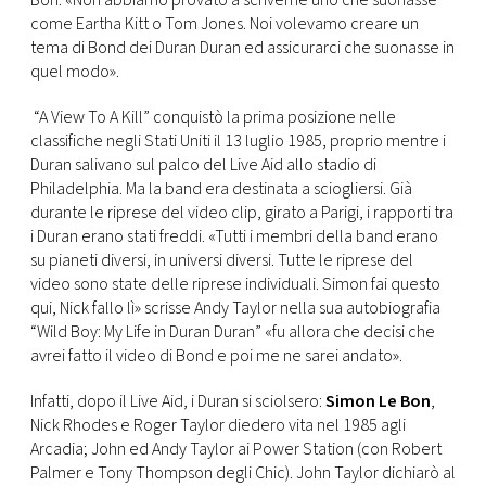
Bon: «Non abbiamo provato a scriverne uno che suonasse
come Eartha Kitt o Tom Jones. Noi volevamo creare un
tema di Bond dei Duran Duran ed assicurarci che suonasse in
quel modo».
“A View To A Kill” conquistò la prima posizione nelle
classifiche negli Stati Uniti il 13 luglio 1985, proprio mentre i
Duran salivano sul palco del Live Aid allo stadio di
Philadelphia. Ma la band era destinata a sciogliersi. Già
durante le riprese del video clip, girato a Parigi, i rapporti tra
i Duran erano stati freddi. «Tutti i membri della band erano
su pianeti diversi, in universi diversi. Tutte le riprese del
video sono state delle riprese individuali. Simon fai questo
qui, Nick fallo lì» scrisse Andy Taylor nella sua autobiografia
“Wild Boy: My Life in Duran Duran” «fu allora che decisi che
avrei fatto il video di Bond e poi me ne sarei andato».
Infatti, dopo il Live Aid, i Duran si sciolsero:
Simon Le Bon
,
Nick Rhodes e Roger Taylor diedero vita nel 1985 agli
Arcadia; John ed Andy Taylor ai Power Station (con Robert
Palmer e Tony Thompson degli Chic). John Taylor dichiarò al