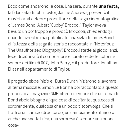
CONSIGLIA
Ecco come andarono le cose. Una sera, durante
una festa,
la fidanzata di John Taylor, Janine Andrews, presentò il
musicista al celebre produttore della saga cinematografica
di James Bond, Albert ‘Cubby’ Broccoli. Taylor aveva
bevuto un po’ troppo e provocò Broccoli, chiedendogli
quando avrebbe mai pubblicato una sigla di James Bond
all’altezza della saga (la storia è raccontata in “Notorious:
The Unauthorized Biography”. Broccoli stette al gioco, anzi,
fece di più: invitò il compositore e curatore delle colonne
sonore dei film di 007, John Barry, e il produttore Jonathan
Elias nell’appartamento di Taylor.
Il progetto ebbe inizio e i Duran Duran iniziarono a lavorare
al tema musicale. Simon Le Bon ha poi raccontato a questo
proposito al magazine NME: «Penso sempre che un tema di
Bond abbia bisogno di qualcosa di eccitante, qualcosa di
sorprendente, qualcosa che un poco ti sconvolga. Che si
tratti di un cambio di accordo, un cambiamento ritmico o
anche una svolta lirica, una sorpresa è sempre una buona
cosa».