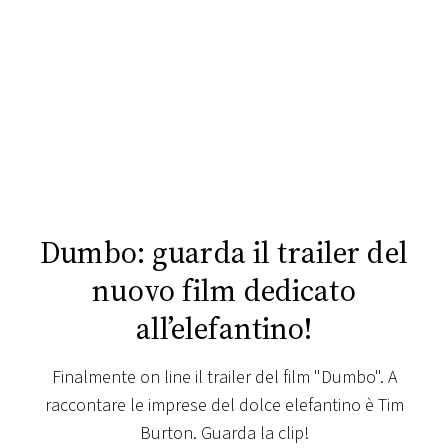
FOTO
CONCORSI
EVENTI
VIDEO
Dumbo: guarda il trailer del
TV
nuovo film dedicato
all’elefantino!
PRINCIPATO
DI
MONACO
Finalmente on line il trailer del film "Dumbo". A
raccontare le imprese del dolce elefantino è Tim
RMC
Burton. Guarda la clip!