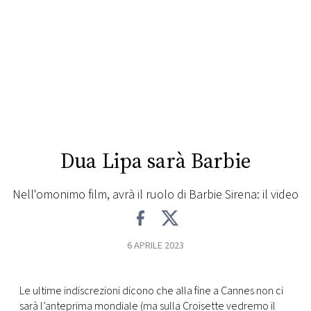
FOTO
CONCORSI
EVENTI
VIDEO
Dua Lipa sarà Barbie
TV
Nell'omonimo film, avrà il ruolo di Barbie Sirena: il video
PRINCIPATO
DI
6 APRILE 2023
MONACO
Le ultime indiscrezioni dicono che alla fine a Cannes non ci
RMC
sarà l’anteprima mondiale (ma sulla Croisette vedremo il