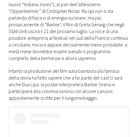
CONSIGLIA
nuovo “Indiana Jones”), al pari dell’attesissimo
“Oppenheimer” di Cristopher Nolan. Ma qui non si sta
parlando di fisica o di energia nucleare, ma più
prosaicamente di “Barbie”, il film di Greta Gerwig che negli
Stati Uniti uscirà il 21 del prossimo luglio. La voce di una
possibile anteprima al festival nel sud della Francia continua
a circolare, ma ora appare decisamente meno probabile: a
metà mese dovrebbe essere svelato il programma
completo della kermesse e allora sapremo.
Intanto la produzione del film sulla bambola più famosa
della storia ha fatto sapere che a far parte del cast ci sarà
anche Dua Lipa: la postar interpreterà Barbie Sirena e
parteciperà alla colonna sonora con alcune canzoni
appositamente scritte per il lungometraggio.