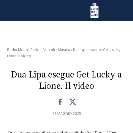
Vai al contenuto
Radio Monte Carlo
Radio Monte Carlo
›
Articoli
›
Musica
›
Dua Lipa esegue Get Lucky a
HOME
Lione. Il video
RADIO
Dua Lipa esegue Get Lucky a
Lione. Il video
WEB
RADIO
PLAYLIST
29 MAGGIO 2025
NEWS