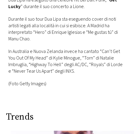
Dua Lipa ha eseguito una celebre hit dei Daft Punk, “
Get
Lucky
” durante il suo concerto a Lione.
FOTO
Durante il suo tour Dua Lipa sta eseguendo cover di noti
artisti legati alla località in cui si esibisce. A Madrid ha
CONCORSI
interpretato
“Hero” di Enrique Iglesias e “Me gustas tú” di
Manu Chao.
EVENTI
In Australia e Nuova Zelanda invece ha cantato “Can’t Get
You Out Of My Head” di Kylie Minogue, “Torn” di Natalie
VIDEO
Imbruglia, “Highway To Hell” degli AC/DC, “Royals” di Lorde
e “Never Tear Us Apart” degli INXS.
TV
(Foto Getty Images)
PRINCIPATO
DI
MONACO
Trends
RMC