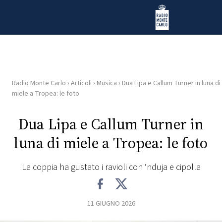
Vai al contenuto
Radio Monte Carlo
Radio Monte Carlo
›
Articoli
›
Musica
›
Dua Lipa e Callum Turner in luna di
HOME
miele a Tropea: le foto
RADIO
Dua Lipa e Callum Turner in
luna di miele a Tropea: le foto
WEB
RADIO
La coppia ha gustato i ravioli con ‘nduja e cipolla
PLAYLIST
11 GIUGNO 2026
NEWS