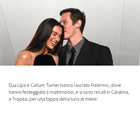
FOTO
CONCORSI
EVENTI
VIDEO
Dua Lipa e Callum Turner hanno lasciato Palermo, dove
TV
hanno festeggiato il matrimonio, e si sono recati in Calabria,
a Tropea, per una tappa della luna di miele.
PRINCIPATO
DI
MONACO
RMC