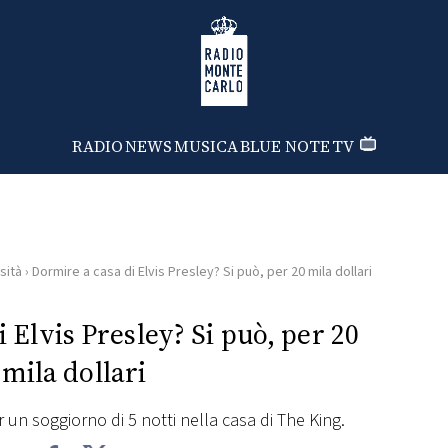
Radio Monte Carlo
RADIO
NEWS
MUSICA
BLUE NOTE
TV
sità
›
Dormire a casa di Elvis Presley? Si può, per 20 mila dollari
 Elvis Presley? Si può, per 20
mila dollari
r un soggiorno di 5 notti nella casa di The King.