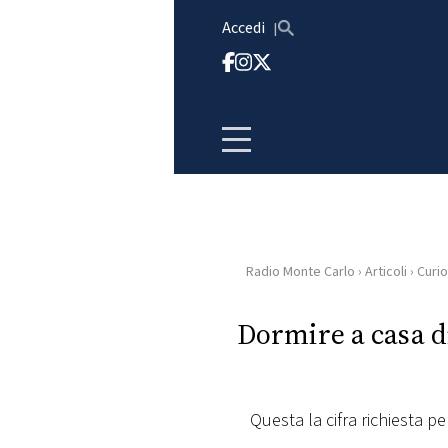
Vai al contenuto
Accedi
Radio Monte Carlo
›
Articoli
›
Curio
HOME
Dormire a casa di
RADIO
WEB
RADIO
Questa la cifra richiesta pe