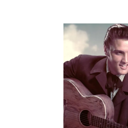
PLAYLIST
NEWS
FOTO
CONCORSI
EVENTI
VIDEO
TV
PRINCIPATO