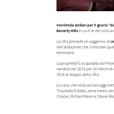
DI
MONACO
RMC
Ventimila dollari per 5 giorni “da
CONSIGLIA
Beverly Hills
in cui il re del rock an
La cifra prevede un soggiorno di
ci
nell’abitazione che conta ben quatt
benessere.
La proprietà fu acquistata da Presley
venduta nel 2014 per 14 milioni di
2016 al doppio della cifra.
La casa, che resta ancora oggi meta 
Trousdale Estates, dove hanno abita
Charles, Richard Nixon e Stevie Wo