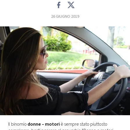
FOTO
26 GIUGNO 2019
CONCORSI
EVENTI
VIDEO
TV
PRINCIPATO
DI
MONACO
Il binomio
donne – motori
è sempre stato piuttosto
RMC