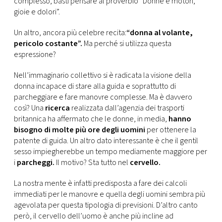
complesso, basti pensare al proverbio “Donne e motori,
CONSIGLIA
gioie e dolori”.
Un altro, ancora più celebre recita:
“donna al volante,
pericolo costante”.
Ma perché si utilizza questa
espressione?
Nell’immaginario collettivo si è radicata la visione della
donna incapace di stare alla guida e soprattutto di
parcheggiare e fare manovre complesse. Ma è davvero
così? Una
ricerca
realizzata dall’agenzia dei trasporti
britannica ha affermato che le donne, in media,
hanno
bisogno di molte più ore degli uomini
per ottenere la
patente di guida. Un altro dato interessante è che il gentil
sesso impiegherebbe un tempo mediamente maggiore per
i
parcheggi.
Il motivo? Sta tutto nel
cervello.
La nostra mente è infatti predisposta a fare dei calcoli
immediati per le manovre e quella degli uomini sembra più
agevolata per questa tipologia di previsioni. D’altro canto
però, il cervello dell’uomo è anche più incline ad