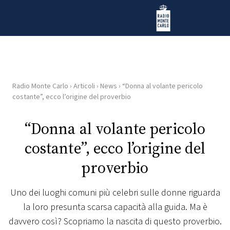
Vai al contenuto
Radio Monte Carlo
Radio Monte Carlo
›
Articoli
›
News
›
“Donna al volante pericolo
HOME
costante”, ecco l’origine del proverbio
RADIO
“Donna al volante pericolo
costante”, ecco l’origine del
WEB
RADIO
proverbio
PLAYLIST
Uno dei luoghi comuni più celebri sulle donne riguarda
la loro presunta scarsa capacità alla guida. Ma è
NEWS
davvero così? Scopriamo la nascita di questo proverbio.