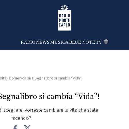
Radio Monte Carlo
RADIO
NEWS
MUSICA
BLUE NOTE
TV
sità
›
Domenica su Il Segnalibro si cambia “Vida”!
Segnalibro si cambia “Vida”!
i scegliere, vorreste cambiare la vita che state
facendo?