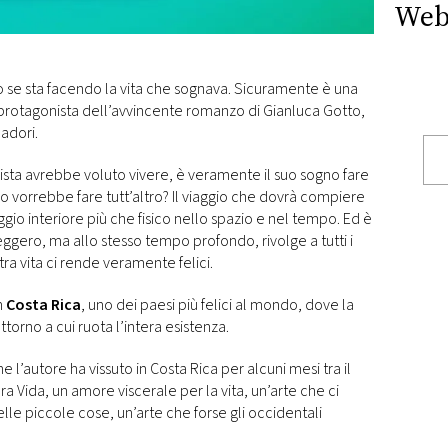
Web
to se sta facendo la vita che sognava. Sicuramente è una
 protagonista dell’avvincente romanzo di Gianluca Gotto,
adori.
nista avrebbe voluto vivere, è veramente il suo sogno fare
o o vorrebbe fare tutt’altro? Il viaggio che dovrà compiere
gio interiore più che fisico nello spazio e nel tempo. Ed è
leggero, ma allo stesso tempo profondo, rivolge a tutti i
stra vita ci rende veramente felici.
in
Costa Rica
, uno dei paesi più felici al mondo, dove la
attorno a cui ruota l’intera esistenza.
l’autore ha vissuto in Costa Rica per alcuni mesi tra il
a Vida, un amore viscerale per la vita, un’arte che ci
le piccole cose, un’arte che forse gli occidentali