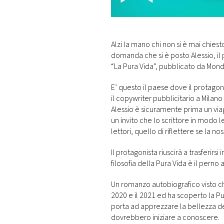
DI
MONACO
RMC
Alzi la mano chi non si è mai chies
CONSIGLIA
domanda che si è posto Alessio, il
“La Pura Vida”, pubblicato da Mond
E’ questo il paese dove il protago
il copywriter pubblicitario a Milan
Alessio è sicuramente prima un viag
un invito che lo scrittore in modo 
lettori, quello di riflettere se la no
Il protagonista riuscirà a trasferirsi 
filosofia della Pura Vida è il perno 
Un romanzo autobiografico visto che 
2020 e il 2021 ed ha scoperto la Pur
porta ad apprezzare la bellezza del
dovrebbero iniziare a conoscere.