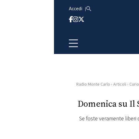
Vai al contenuto
Accedi
Radio Monte Carlo
›
Articoli
›
Curio
HOME
Domenica su Il 
RADIO
Se foste veramente liberi d
WEB
RADIO