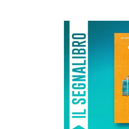
PLAYLIST
NEWS
FOTO
CONCORSI
EVENTI
VIDEO
TV
PRINCIPATO