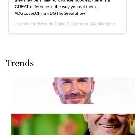
they may be similar to Chinese noodles, there is a
GREAT difference in the way you eat them.
#DGLovesChina #DGTheGreatShow
Un post condiviso da
Dolce & Gabbana
(@dolcegabbana) in data:
Trends