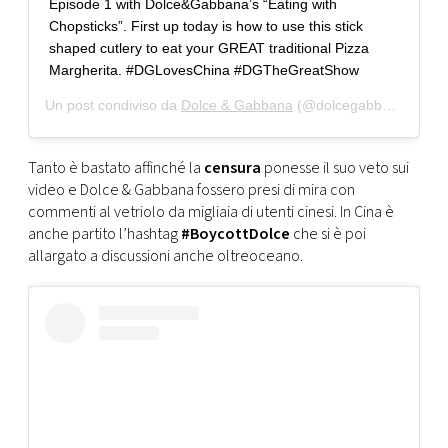
Episode 1 with Dolce&Gabbana’s “Eating with
Chopsticks”. First up today is how to use this stick
shaped cutlery to eat your GREAT traditional Pizza
Margherita. #DGLovesChina #DGTheGreatShow
Un post condiviso da
Dolce & Gabbana
(@dolcegabbana) in data:
Tanto è bastato affinché la
censura
ponesse il suo veto sui
video e Dolce & Gabbana fossero presi di mira con
commenti al vetriolo da migliaia di utenti cinesi. In Cina è
anche partito l’hashtag
#BoycottDolce
che si è poi
allargato a discussioni anche oltreoceano.