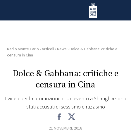
Vai al contenuto
Radio Monte Carlo
Radio Monte Carlo
›
Articoli
›
News
›
Dolce & Gabbana: critiche e
HOME
censura in Cina
RADIO
Dolce & Gabbana: critiche e
censura in Cina
WEB
RADIO
I video per la promozione di un evento a Shanghai sono
stati accusati di sessismo e razzismo
PLAYLIST
NEWS
21 NOVEMBRE 2018