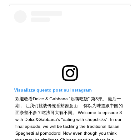
Visualizza questo post su Instagram
欢迎收看Dolce & Gabbana “起筷吃饭” 第3弹。 最后一
期， 让我们挑战传统番茄酱意面！ 你以为味道跟中国的
面条差不多？吃法可大有不同。 Welcome to episode 3
with Dolce&Gabbana’s “eating with chopsticks”. In our
final episode, we will be tackling the traditional Italian
Spaghetti al pomodoro! Now even though you think