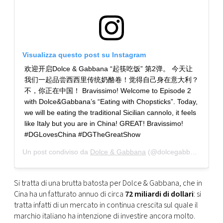
Visualizza questo post su Instagram
欢迎开启Dolce & Gabbana “起筷吃饭” 第2弹。 今天让
我们一起品尝西西里传统奶酪卷！觉得自己身在意大利？
不，你正在中国！ Bravissimo! Welcome to Episode 2
with Dolce&Gabbana’s “Eating with Chopsticks”. Today,
we will be eating the traditional Sicilian cannolo, it feels
like Italy but you are in China! GREAT! Bravissimo!
#DGLovesChina #DGTheGreatShow
Un post condiviso da
Dolce & Gabbana
(@dolcegabbana) in data:
Si tratta di una brutta batosta per Dolce & Gabbana, che in
Cina ha un fatturato annuo di circa
72 miliardi di dollari
: si
tratta infatti di un mercato in continua crescita sul quale il
marchio italiano ha intenzione di investire ancora molto.