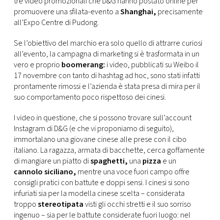
tre video promozionali che D&G hanno postato online per
CONSIGLIA
promuovere una sfilata-evento a
Shanghai,
precisamente
all’Expo Centre di Pudong.
Se l’obiettivo del marchio era solo quello di attrarre curiosi
all’evento, la campagna di marketing si è trasformata in un
vero e proprio
boomerang:
i video, pubblicati su Weibo il
17 novembre con tanto di hashtag ad hoc, sono stati infatti
prontamente rimossi e l’azienda è stata presa di mira per il
suo comportamento poco rispettoso dei cinesi.
I video in questione, che si possono trovare sull’account
Instagram di D&G (e che vi proponiamo di seguito),
immortalano una giovane cinese alle prese con il cibo
italiano. La ragazza, armata di bacchette, cerca goffamente
di mangiare un piatto di
spaghetti,
una
pizza
e un
cannolo siciliano,
mentre una voce fuori campo offre
consigli pratici con battute e doppi sensi. I cinesi si sono
infuriati sia per la modella cinese scelta – considerata
troppo
stereotipata
visti gli occhi stretti e il suo sorriso
ingenuo – sia per le battute considerate fuori luogo: nel