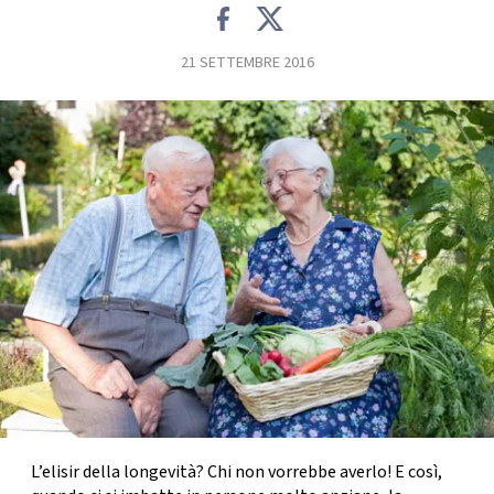
FOTO
21 SETTEMBRE 2016
CONCORSI
EVENTI
VIDEO
TV
PRINCIPATO
DI
MONACO
L’elisir della longevità? Chi non vorrebbe averlo! E così,
RMC