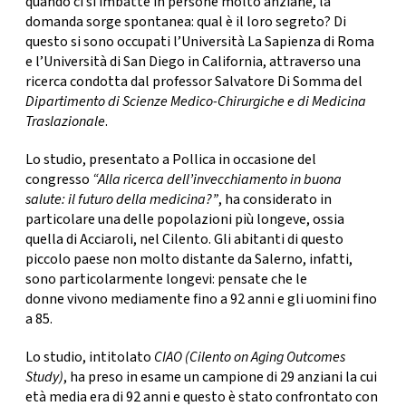
quando ci si imbatte in persone molto anziane, la
CONSIGLIA
domanda sorge spontanea: qual è il loro segreto? Di
questo si sono occupati
l’Università La Sapienza di Roma
e
l’Università di San Diego
in California, attraverso una
ricerca condotta dal professor
Salvatore Di Somma
del
Dipartimento di Scienze Medico-Chirurgiche e di Medicina
Traslazionale
.
Lo studio, presentato a Pollica in occasione del
congresso
“Alla ricerca dell’invecchiamento in buona
salute: il futuro della medicina?”
, ha considerato in
particolare una delle popolazioni più longeve, ossia
quella di
Acciaroli
, nel Cilento. Gli abitanti di questo
piccolo paese non molto distante da Salerno, infatti,
sono particolarmente longevi: pensate
che le
donne vivono mediamente fino a 92 anni e gli uomini fino
a 85.
Lo studio, intitolato
CIAO
(Cilento on Aging Outcomes
Study)
,
ha preso in esame un campione di 29 anziani la cui
età media era di 92 anni e questo è stato confrontato con