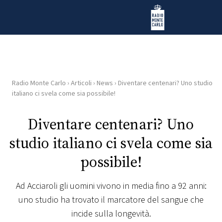
Vai al contenuto
Radio Monte Carlo
Radio Monte Carlo
›
Articoli
›
News
›
Diventare centenari? Uno studio
HOME
italiano ci svela come sia possibile!
RADIO
Diventare centenari? Uno
studio italiano ci svela come sia
WEB
RADIO
possibile!
PLAYLIST
Ad Acciaroli gli uomini vivono in media fino a 92 anni:
uno studio ha trovato il marcatore del sangue che
NEWS
incide sulla longevità.