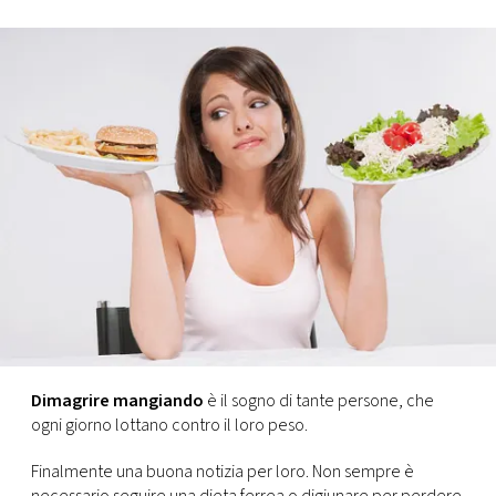
FOTO
CONCORSI
EVENTI
VIDEO
TV
PRINCIPATO
DI
Dimagrire mangiando
è il sogno di tante persone, che
MONACO
ogni giorno lottano contro il loro peso.
Finalmente una buona notizia per loro. Non sempre è
RMC