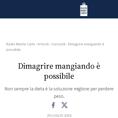
Vai al contenuto
Radio Monte Carlo
Radio Monte Carlo
›
Articoli
›
Curiosità
›
Dimagrire mangiando è
HOME
possibile
RADIO
Dimagrire mangiando è
possibile
WEB
RADIO
Non sempre la dieta è la soluzione migliore per perdere
peso.
PLAYLIST
NEWS
20 LUGLIO 2016