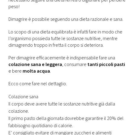
necessario seguire una dieta ferrea o digiunare per perdere
CONSIGLIA
peso!
Dimagrire è possibile seguendo una dieta razionale e sana.
Lo scopo di una dieta equilibrata è infatti fare in modo che
l’organismo possieda tutte le sostanze nutritive, mentre
dimagrendo troppo in fretta il corpo si deteriora.
Per dimagrire efficacemente è indispensabile fare una
colazione sana e leggera
, consumare
tanti piccoli pasti
e bere
molta acqua
.
Ecco come fare nel dettaglio.
Colazione sana
Il corpo deve avere tutte le sostanze nutritive già dalla
colazione.
Il primo pasto della giornata dovrebbe garantire il 20% del
fabbisogno quotidiano di calorie.
E’ consigliato evitare di mangiare zuccheri e alimenti