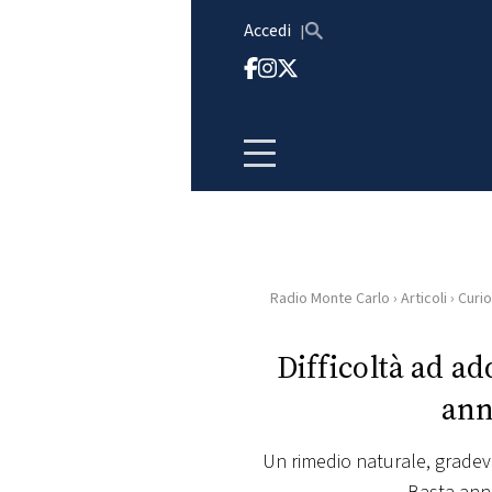
Vai al contenuto
Accedi
Radio Monte Carlo
›
Articoli
›
Curio
HOME
Difficoltà ad a
RADIO
ann
WEB
RADIO
Un rimedio naturale, grade