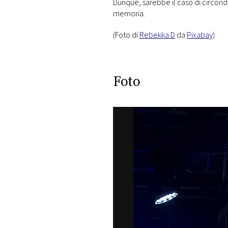
Dunque, sarebbe il caso di circondarc
memoria.
(Foto di
Rebekka D
da
Pixabay)
Foto