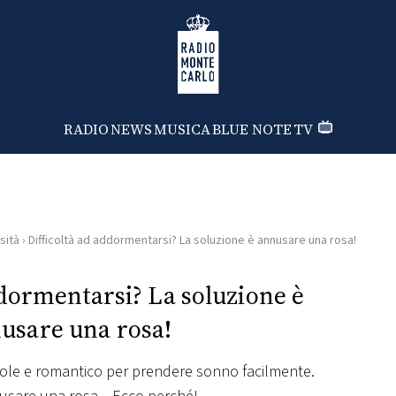
Radio Monte Carlo
RADIO
NEWS
MUSICA
BLUE NOTE
TV
sità
›
Difficoltà ad addormentarsi? La soluzione è annusare una rosa!
ddormentarsi? La soluzione è
usare una rosa!
vole e romantico per prendere sonno facilmente.