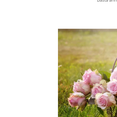
Basta ann
PLAYLIST
NEWS
FOTO
CONCORSI
EVENTI
VIDEO
TV
PRINCIPATO