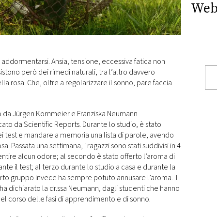
Web
d addormentarsi. Ansia, tensione, eccessiva fatica non
sistono però dei rimedi naturali, tra l’altro davvero
lla rosa. Che, oltre a regolarizzare il sonno, pare faccia
to da Jürgen Kornmeier e Franziska Neumann
cato da Scientific Reports. Durante lo studio, è stato
dei test e mandare a memoria una lista di parole, avendo
sa. Passata una settimana, i ragazzi sono stati suddivisi in 4
sentire alcun odore; al secondo è stato offerto l’aroma di
nte il test; al terzo durante lo studio a casa e durante la
quarto gruppo invece ha sempre potuto annusare l’aroma. I
ti, ha dichiarato la dr.ssa Neumann, dagli studenti che hanno
nel corso delle fasi di apprendimento e di sonno.