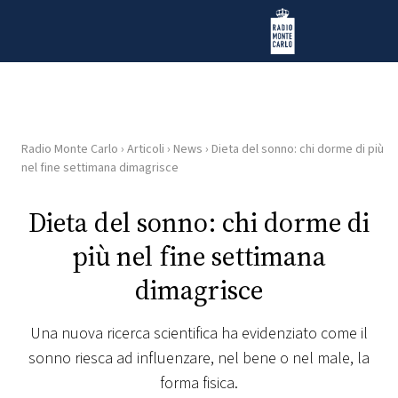
Vai al contenuto
Radio Monte Carlo
Radio Monte Carlo
›
Articoli
›
News
›
Dieta del sonno: chi dorme di più
HOME
nel fine settimana dimagrisce
RADIO
Dieta del sonno: chi dorme di
più nel fine settimana
WEB
RADIO
dimagrisce
PLAYLIST
Una nuova ricerca scientifica ha evidenziato come il
sonno riesca ad influenzare, nel bene o nel male, la
NEWS
forma fisica.