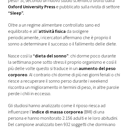
peso? Sì, secondo un nuovo studio scientifico svolto dalla
CONSIGLIA
Oxford University Press
e pubblicato sulla rivista di settore
“Sleep”.
Oltre a un regime alimentare controllato sano ed
equilibrato e all’
attività fisica
da svolgere
periodicamente, i ricercatori affermano che è proprio il
sonno a determinare il successo o il fallimento delle diete.
Nasce così la
“dieta del sonno”
: chi dorme poco durante
la settimana pone sotto stress il proprio organismo e così il
più delle volte questo si traduce in un
aumento del peso
corporeo
. Al contrario chi dorme di più nei giorni feriali o chi
riesce a recuperare il sonno perso durante i weekend
riscontra un miglioramento in termini di peso, in altre parole
perde i chili in eccesso.
Gli studiosi hanno analizzato come il riposo riesca ad
influenzare l’
indice di massa corporea
(BMI) di una
persona e hanno monitorato 2.156 adulti e le loro abitudini.
Del campione analizzato ben 932 soggetti che dormivano