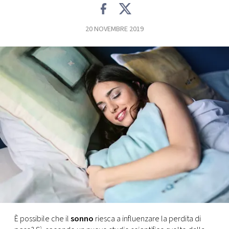
FOTO
20 NOVEMBRE 2019
CONCORSI
EVENTI
VIDEO
TV
PRINCIPATO
DI
MONACO
È possibile che il
sonno
riesca a influenzare la perdita di
RMC