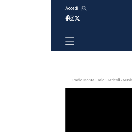
Vai al contenuto
Accedi
Radio Monte Carlo
›
Articoli
›
Musi
HOME
RADIO
WEB
RADIO