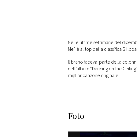
DI
MONACO
RMC
CONSIGLIA
Nelle ultime settimane del dicembr
Me” è al top della classifica Billbo
Il brano faceva parte della colonna
nell’album “Dancing on the Ceiling
miglior canzone originale.
Foto