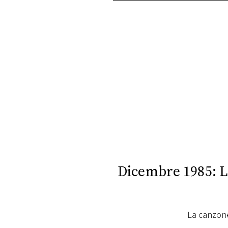
PLAYLIST
NEWS
FOTO
CONCORSI
EVENTI
VIDEO
Dicembre 1985: Li
TV
La canzone
PRINCIPATO