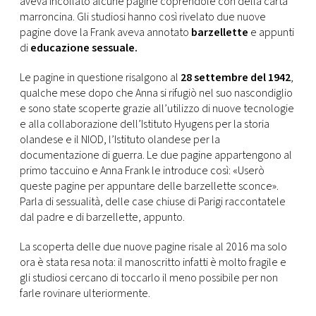
aveva incollato alcune pagine coprendole con della carta
CONSIGLIA
marroncina. Gli studiosi hanno così rivelato due nuove
pagine dove la Frank aveva annotato
barzellette
e appunti
di
educazione sessuale.
Le pagine in questione risalgono al
28 settembre del 1942
,
qualche mese dopo che Anna si rifugiò nel suo nascondiglio
e sono state scoperte grazie all’utilizzo di nuove tecnologie
e alla collaborazione dell’Istituto Hyugens per la storia
olandese e il NIOD, l’Istituto olandese per la
documentazione di guerra. Le due pagine appartengono al
primo taccuino e Anna Frank le introduce così: «Userò
queste pagine per appuntare delle barzellette sconce».
Parla di sessualità, delle case chiuse di Parigi raccontatele
dal padre e di barzellette, appunto.
La scoperta delle due nuove pagine risale al 2016 ma solo
ora è stata resa nota: il manoscritto infatti è molto fragile e
gli studiosi cercano di toccarlo il meno possibile per non
farle rovinare ulteriormente.