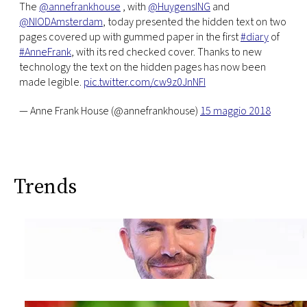
The
@annefrankhouse
, with
@HuygensING
and
@NIODAmsterdam
, today presented the hidden text on two
pages covered up with gummed paper in the first
#diary
of
#AnneFrank
, with its red checked cover. Thanks to new
technology the text on the hidden pages has now been
made legible.
pic.twitter.com/cw9z0JnNFI
— Anne Frank House (@annefrankhouse)
15 maggio 2018
Trends