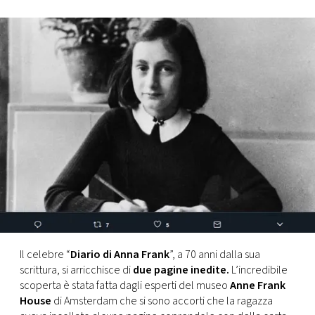
FOTO
CONCORSI
EVENTI
VIDEO
TV
PRINCIPATO
DI
Il celebre “
Diario di Anna Frank
”, a 70 anni dalla sua
MONACO
scrittura, si arricchisce di
due pagine inedite.
L’incredibile
scoperta è stata fatta dagli esperti del museo
Anne Frank
House
di Amsterdam che si sono accorti che la ragazza
RMC