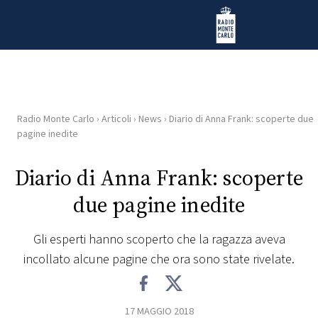
Vai al contenuto
Radio Monte Carlo
Radio Monte Carlo
›
Articoli
›
News
›
Diario di Anna Frank: scoperte due
HOME
pagine inedite
RADIO
Diario di Anna Frank: scoperte
due pagine inedite
WEB
RADIO
Gli esperti hanno scoperto che la ragazza aveva
incollato alcune pagine che ora sono state rivelate.
PLAYLIST
NEWS
17 MAGGIO 2018