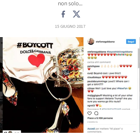
non solo...
FOTO
15 GIUGNO 2017
CONCORSI
EVENTI
VIDEO
TV
PRINCIPATO
DI
MONACO
RMC