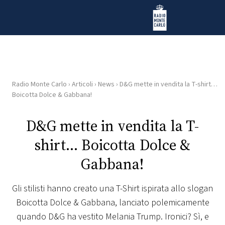
Vai al contenuto
Radio Monte Carlo
Radio Monte Carlo
›
Articoli
›
News
›
D&G mette in vendita la T-shirt…
HOME
Boicotta Dolce & Gabbana!
RADIO
D&G mette in vendita la T-
shirt… Boicotta Dolce &
WEB
RADIO
Gabbana!
PLAYLIST
Gli stilisti hanno creato una T-Shirt ispirata allo slogan
Boicotta Dolce & Gabbana, lanciato polemicamente
NEWS
quando D&G ha vestito Melania Trump. Ironici? Sì, e