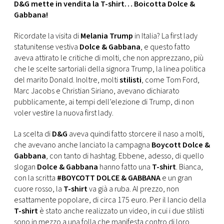
CONSIGLIA
D&G mette in vendita la T-shirt… Boicotta Dolce &
Gabbana!
Ricordate la visita di
Melania Trump
in Italia? La first lady
statunitense vestiva
Dolce & Gabbana
, e questo fatto
aveva attirato le critiche di molti, che non apprezzano, più
che le scelte sartoriali della signora Trump, la linea politica
del marito Donald. Inoltre, molti
stilisti
, come Tom Ford,
Marc Jacobs e Christian Siriano, avevano dichiarato
pubblicamente, ai tempi dell’elezione di Trump, di non
voler vestire la nuova first lady.
La scelta di
D&G
aveva quindi fatto storcere il naso a molti,
che avevano anche lanciato la campagna
Boycott Dolce &
Gabbana
, con tanto di hashtag. Ebbene, adesso, di quello
slogan
Dolce & Gabbana
hanno fatto una
T-shirt
. Bianca,
con la scritta
#BOYCOTT DOLCE & GABBANA
e un gran
cuore rosso, la
T-shirt
va già a ruba. Al prezzo, non
esattamente popolare, di circa 175 euro. Per il lancio della
T-shirt
è stato anche realizzato un video, in cui i due stilisti
sono in mezzo a una folla che manifesta contro di loro