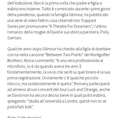
CONSIGLIA
dell’esibizione. Non è la prima volta che padre e figlia si
esibiscono insieme. Tutto è cominciato durante i primi giorni
della pandemia, quando la famiglia Gilmour, ha pubblicato
una serie di video fatti in casa chiamati Von Trapped
Series per promuovere “A Theatre For Dreamers”, l’ultimo
romanzo della moglie di David e sua storica paroliera, Polly
Samson.
Qualche anno dopo Gilmour ha chiesto alla figlia di duettare
con lui nella canzone “Between Two Points” dei Montgolfier
Brothers. Allora commentò: “è una vera professionista al
microfono, lo è da quando aveva tre anni. E
fondamentalmente, la voce che senti su quel brano è la sua
prima registrazione. Ovviamente c’è qualche piccolo
ritocco, ma sostanzialmente è quella”. Romany parteciperà
ad almeno alcuni concerti del tour Luck and Strange, anche
se David non ha ancora deciso bene in quali potrà esibirsi,
spiegando: “studia all’università a Londra, quindi non so se
potrà farli tutti”.