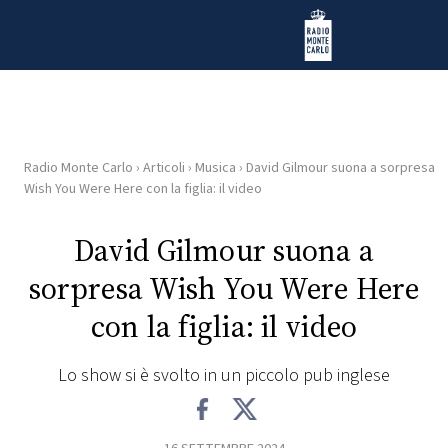
Vai al contenuto
Radio Monte Carlo
Radio Monte Carlo
›
Articoli
›
Musica
›
David Gilmour suona a sorpresa
HOME
Wish You Were Here con la figlia: il video
RADIO
David Gilmour suona a
sorpresa Wish You Were Here
WEB
RADIO
con la figlia: il video
PLAYLIST
Lo show si è svolto in un piccolo pub inglese
NEWS