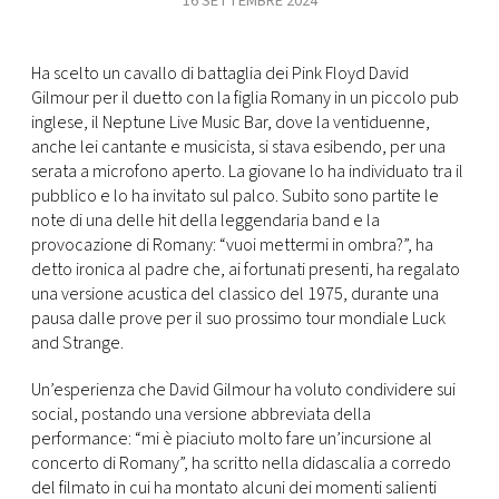
16 SETTEMBRE 2024
FOTO
Ha scelto un cavallo di battaglia dei Pink Floyd David
Gilmour per il duetto con la figlia Romany in un piccolo pub
CONCORSI
inglese, il Neptune Live Music Bar, dove la ventiduenne,
anche lei cantante e musicista, si stava esibendo, per una
serata a microfono aperto. La giovane lo ha individuato tra il
EVENTI
pubblico e lo ha invitato sul palco. Subito sono partite le
note di una delle hit della leggendaria band e la
VIDEO
provocazione di Romany: “vuoi mettermi in ombra?”, ha
detto ironica al padre che, ai fortunati presenti, ha regalato
una versione acustica del classico del 1975, durante una
TV
pausa dalle prove per il suo prossimo tour mondiale Luck
and Strange.
PRINCIPATO
Un’esperienza che David Gilmour ha voluto condividere sui
DI
social, postando una versione abbreviata della
MONACO
performance: “mi è piaciuto molto fare un’incursione al
concerto di Romany”, ha scritto nella didascalia a corredo
RMC
del filmato in cui ha montato alcuni dei momenti salienti