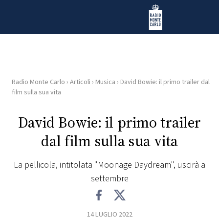
Vai al contenuto
Radio Monte Carlo
Radio Monte Carlo
›
Articoli
›
Musica
›
David Bowie: il primo trailer dal
HOME
film sulla sua vita
RADIO
David Bowie: il primo trailer
dal film sulla sua vita
WEB
RADIO
La pellicola, intitolata "Moonage Daydream", uscirà a
settembre
PLAYLIST
NEWS
14 LUGLIO 2022