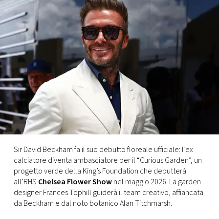
FOTO
CONCORSI
EVENTI
VIDEO
TV
Sir David Beckham fa il suo debutto floreale ufficiale: l’ex
calciatore diventa ambasciatore per il “Curious Garden”, un
PRINCIPATO
progetto verde della King’s Foundation che debutterà
DI
all’RHS
Chelsea Flower Show
nel maggio 2026. La garden
MONACO
designer Frances Tophill guiderà il team creativo, affiancata
da Beckham e dal noto botanico Alan Titchmarsh.
RMC