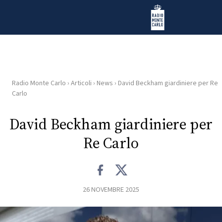
Vai al contenuto
Radio Monte Carlo
Radio Monte Carlo
›
Articoli
›
News
›
David Beckham giardiniere per Re
HOME
Carlo
RADIO
David Beckham giardiniere per
Re Carlo
WEB
RADIO
PLAYLIST
26 NOVEMBRE 2025
NEWS