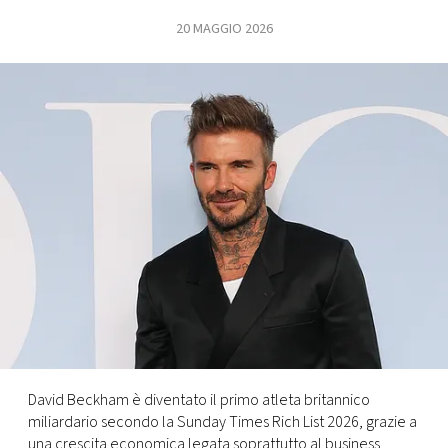
20 MAGGIO 2026
FOTO
CONCORSI
EVENTI
VIDEO
TV
PRINCIPATO
DI
MONACO
David Beckham è diventato il primo atleta britannico
miliardario secondo la Sunday Times Rich List 2026, grazie a
RMC
una crescita economica legata soprattutto al business