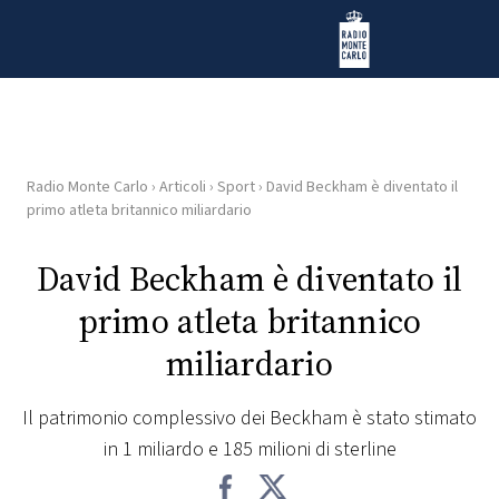
Vai al contenuto
Radio Monte Carlo
Radio Monte Carlo
›
Articoli
›
Sport
›
David Beckham è diventato il
HOME
primo atleta britannico miliardario
RADIO
David Beckham è diventato il
primo atleta britannico
WEB
RADIO
miliardario
PLAYLIST
Il patrimonio complessivo dei Beckham è stato stimato
in 1 miliardo e 185 milioni di sterline
NEWS