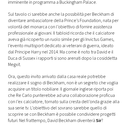
CONSIGLIA
imminente in programma a Buckingham Palace.
Sul tavolo ci sarebbe anche la possibilità per Beckham di
diventare ambasciatore della Prince’s Foundation, nata per
volontà del monarca con l’obiettivo di fornire assistenza
professionale ai giovani. Il tabloid ricorda che il calciatore
aveva già ricoperto un ruolo simile per gli Invictus Games,
l’evento multisport dedicato ai veterani di guerra, ideato
dal Principe Harry nel 2014. Ma come è noto tra David e il
Duca di Sussex i rapporti si sono arenati dopo la cosiddetta
Megxit.
Ora, questo invito arrivato dalla casa reale potrebbe
realizzare il sogno di Beckham, non è un segreto che voglia
acquisire un titolo nobiliare. Il giornale inglese riporta poi
che Re Carlo punterebbe ad una collaborazione proficua
con l’ex calciatore, tornato sulla cresta dell’onda grazie alla
sua serie tv. L’obiettivo del sovrano sarebbe quello di
scoprire se con Beckham è possibile condividere progetti
futuri. Nel frattempo, David Beckham diventerà
Sir
?