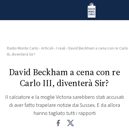
Vai al contenuto
Radio Monte Carlo
Radio Monte Carlo
›
Articoli
›
I reali
›
David Beckham a cena con re Carlo
HOME
III, diventerà Sir?
RADIO
David Beckham a cena con re
Carlo III, diventerà Sir?
WEB
RADIO
Il calciatore e la moglie Victoria sarebbero stati accusati
di aver fatto trapelare notizie dai Sussex. E da allora
PLAYLIST
hanno tagliato tutti i rapporti
NEWS