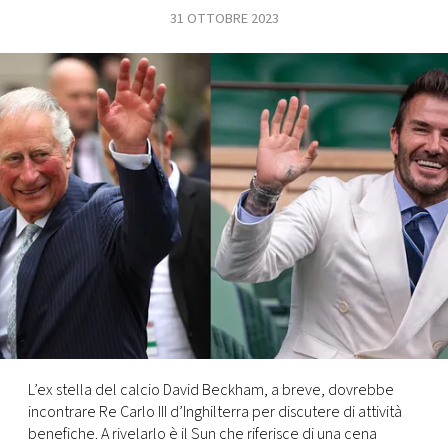
31 OTTOBRE 2023
FOTO
CONCORSI
EVENTI
VIDEO
TV
PRINCIPATO
DI
MONACO
L’ex stella del calcio David Beckham, a breve, dovrebbe
incontrare Re Carlo III d’Inghilterra per discutere di attività
RMC
benefiche. A rivelarlo è il Sun che riferisce di una cena