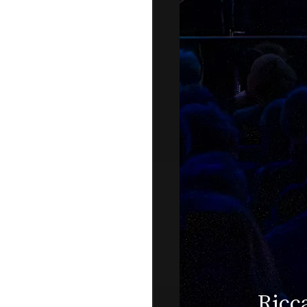
Jazz O
Muti live a