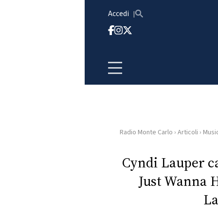
Vai al contenuto
Accedi
Radio Monte Carlo
›
Articoli
›
Musi
HOME
Cyndi Lauper ca
RADIO
Just Wanna H
WEB
La
RADIO