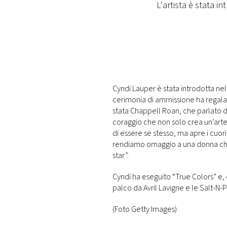
L'artista è stata i
PLAYLIST
NEWS
FOTO
Cyndi Lauper è stata introdotta nel
cerimonia di ammissione ha regalato
CONCORSI
stata
Chappell Roan, che parlato d
coraggio che non solo crea un’arte 
EVENTI
di essere se stesso, ma apre i cuor
rendiamo omaggio a una donna che h
star”.
VIDEO
Cyndi ha eseguito “True Colors” e,
palco da Avril Lavigne e le Salt-N
TV
(Foto Getty Images)
PRINCIPATO