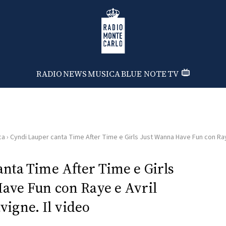
Radio Monte Carlo
RADIO
NEWS
MUSICA
BLUE NOTE
TV
ca
›
Cyndi Lauper canta Time After Time e Girls Just Wanna Have Fun con Raye
nta Time After Time e Girls
ave Fun con Raye e Avril
vigne. Il video