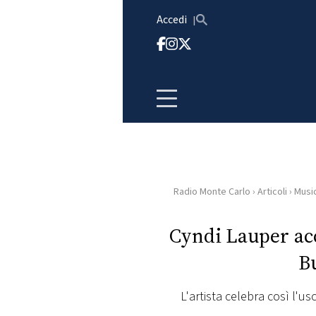
Vai al contenuto
Accedi
Radio Monte Carlo
›
Articoli
›
Musi
HOME
Cyndi Lauper acc
RADIO
Bu
WEB
RADIO
L'artista celebra così l'u