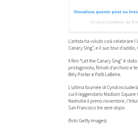
Visualizza questo post su Ins
Un post condiviso da Em
L’artista ha voluto così celebrare l
Canary Sing”, e il suo tour d’addio,
Il film “Let the Canary Sing” è stat
protagonista, filmati d’archivio e
Billy Porter e Patti LaBelle.
L’ultima tournée di Cyndi includerà
cui il leggendario Madison Square 
Nashville il primo novembre, l’Intu
San Francisco tre sere dopo.
(foto Getty Images)