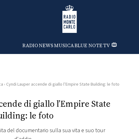
Radio Monte Carlo
RADIO
NEWS
MUSICA
BLUE NOTE
TV
ca
›
Cyndi Lauper accende di giallo l’Empire State Building: le foto
ende di giallo l’Empire State
ilding: le foto
scita del documentario sulla sua vita e suo tour