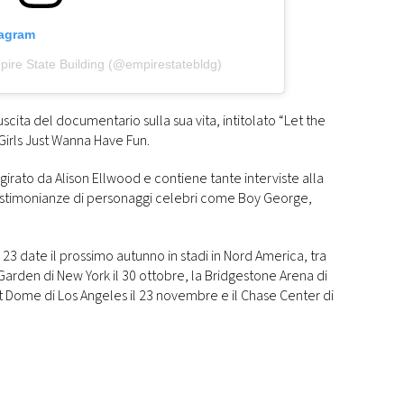
tagram
pire State Building (@empirestatebldg)
’uscita del documentario sulla sua vita, intitolato “Let the
 Girls Just Wanna Have Fun.
o girato da Alison Ellwood e contiene tante interviste alla
 testimonianze di personaggi celebri come Boy George,
 23 date il prossimo autunno in stadi in Nord America, tra
Garden di New York il 30 ottobre, la Bridgestone Arena di
it Dome di Los Angeles il 23 novembre e il Chase Center di