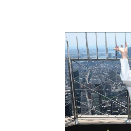
PLAYLIST
NEWS
FOTO
CONCORSI
EVENTI
VIDEO
TV
PRINCIPATO