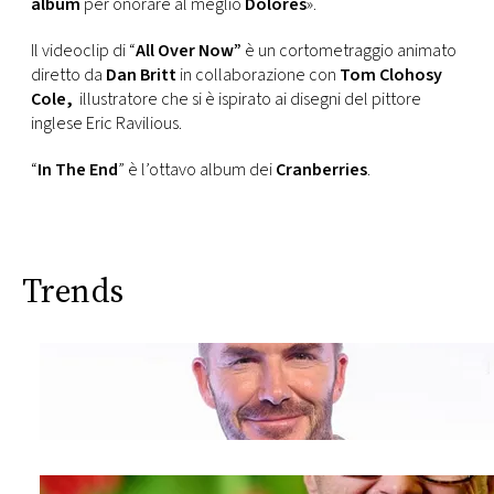
album
per onorare al meglio
Dolores
».
Il videoclip di “
All Over Now”
è un cortometraggio animato
diretto da
Dan Britt
in collaborazione con
Tom Clohosy
Cole,
illustratore che si è ispirato ai disegni del pittore
inglese Eric Ravilious.
“
In The End
” è l’ottavo album dei
Cranberries
.
Trends