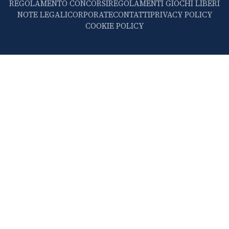
REGOLAMENTO CONCORSI
REGOLAMENTI GIOCHI LIBERI
NOTE LEGALI
CORPORATE
CONTATTI
PRIVACY POLICY
COOKIE POLICY