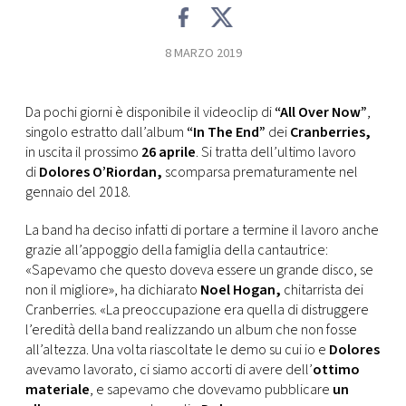
CONSIGLIA
8 MARZO 2019
Da pochi giorni è disponibile il videoclip di
“All Over Now”
,
singolo estratto dall’album
“In The End”
dei
Cranberries,
in uscita il prossimo
26 aprile
. Si tratta dell’ultimo lavoro
di
Dolores O’Riordan,
scomparsa prematuramente nel
gennaio del 2018.
La band ha deciso infatti di portare a termine il lavoro anche
grazie all’appoggio della famiglia della cantautrice:
«Sapevamo che questo doveva essere un grande disco, se
non il migliore», ha dichiarato
Noel Hogan,
chitarrista dei
Cranberries. «La preoccupazione era quella di distruggere
l’eredità della band realizzando un album che non fosse
all’altezza. Una volta riascoltate le demo su cui io e
Dolores
avevamo lavorato, ci siamo accorti di avere dell’
ottimo
materiale
, e sapevamo che dovevamo pubblicare
un