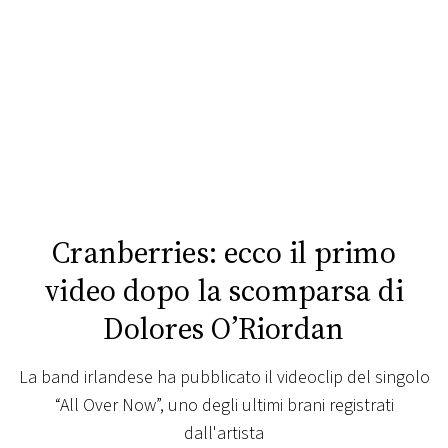
FOTO
CONCORSI
EVENTI
VIDEO
Cranberries: ecco il primo
TV
video dopo la scomparsa di
Dolores O’Riordan
PRINCIPATO
DI
MONACO
La band irlandese ha pubblicato il videoclip del singolo
“All Over Now”, uno degli ultimi brani registrati
RMC
dall'artista