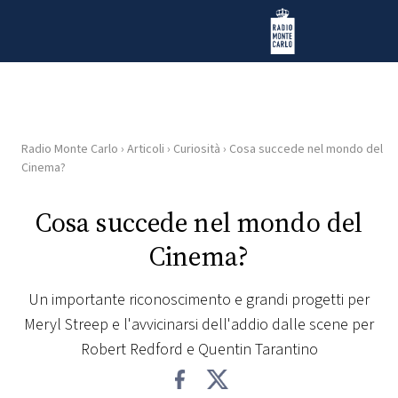
Vai al contenuto
Radio Monte Carlo
Radio Monte Carlo
›
Articoli
›
Curiosità
›
Cosa succede nel mondo del
HOME
Cinema?
RADIO
Cosa succede nel mondo del
Cinema?
WEB
RADIO
Un importante riconoscimento e grandi progetti per
Meryl Streep e l'avvicinarsi dell'addio dalle scene per
PLAYLIST
Robert Redford e Quentin Tarantino
NEWS