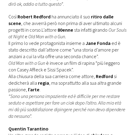
dirò ok, addio a tutto questo”
.
Così
Robert Redford
ha annunciato il suo
ritiro dalle
scene
, che avverrà però non prima di aver ultimato alcuni
progetti in corso.L’attore
80enne
sta infatti girando
Our Souls
at Night
e
Old Man with a Gun.
Il primo lo vede protagonista insieme a
Jane Fonda
ed è
stato descritto dall’attore come “una storia d’amore per
anziani a cui la vita offre una seconda chance”.
Old Man with a Gun
è invece un film di rapina “più leggero
con Casey Affleck e Sissi Spacek”.
Alla chiusura della sua carriera come attore,
Redford
si
dedicherà alla
regia
, ma soprattutto alla sua altra grande
passione,
l’arte
.
“Sono una persona impaziente ed è difficile per me restare
seduto e aspettare per fare un ciak dopo l’altro. Alla mia età
mi dà più soddisfazione dipingere perché non devo dipendere
da nessuno”.
Quentin Tarantino