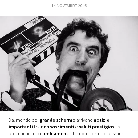
14 NOVEMBRE 2016
FOTO
CONCORSI
EVENTI
VIDEO
TV
PRINCIPATO
DI
MONACO
Dal mondo del
grande schermo
arrivano
notizie
importanti
.Tra
riconoscimenti
e
saluti prestigiosi
, si
RMC
preannunciano
cambiamenti
che non potranno passare