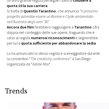
Un altro grande regista persegue l’idea di
chiudere a
quota 10 la sua carriera
.
Si tratta di
Quentin Tarantino
, che annuncia
“Il prossimo
progetto potrebbe essere un Bonnie e Clyde ambientato
nell’Australia degli anni ’30”.
Ancora due film
farebbero raggiungere a
Tarantino
cifra
doppia nel conteggio delle sue opere, traguardo che è
valso al regista
numerosi riconoscimenti
e segnerebbe
per lui la
quota sufficiente per abbandonare la sedia
.
Lo ha annunciato lo stesso regista e sceneggiatore durante
la convention “
The creativity conference
” a San Diego
organizzata da “
Adobe Max
“.
Trends