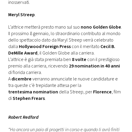
CONSIGLIA
inosservati.
Meryl Streep
.
L’attrice metterà presto mano sul suo
nono Golden Globe
.
Il prossimo 8 gennaio, lo straordinario contributo al mondo
dello spettacolo dato da Maryl Streep verrà celebrato
dalla
Hollywood Foreign Press
con il meritato
Cecil B.
DeMille Award
, il Golden Globe alla carriera.
L’attrice è già stata premiata ben
8 volte
con il prestigioso
premio alla carriera, ricevendo
29 nomination in 40 anni
di florida carriera.
A
dicembre
verranno annunciate le nuove candidature e
tra queste c’è trepidante attesa per la
trentesima nomination
della Streep, per
Florence
, film
di
Stephen Frears
.
Robert Redford
“Ho ancora un paio di progetti in corso e quando li avrò finiti