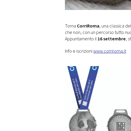
DI
MONACO
RMC
Torna
CorriRoma
, una classica de
CONSIGLIA
che non, con un percorso tutto nu
Appuntamento il
16 settembre
, s
Info e iscrizioni
www.corriroma.it