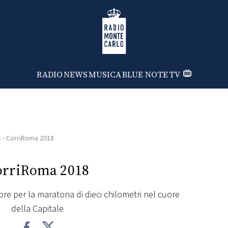
Radio Monte Carlo
RADIO
NEWS
MUSICA
BLUE NOTE
TV
s
›
CorriRoma 2018
orriRoma 2018
e per la maratona di dieci chilometri nel cuore
della Capitale