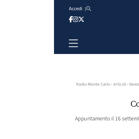
Vai al contenuto
Accedi
Radio Monte Carlo
›
Articoli
›
New
HOME
C
RADIO
Appuntamento il 16 settembr
WEB
RADIO