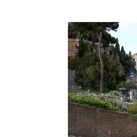
PLAYLIST
NEWS
FOTO
CONCORSI
EVENTI
VIDEO
TV
PRINCIPATO