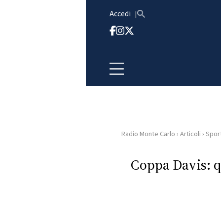
Vai al contenuto
Accedi
Radio Monte Carlo
›
Articoli
›
Spor
HOME
Coppa Davis: q
RADIO
WEB
RADIO