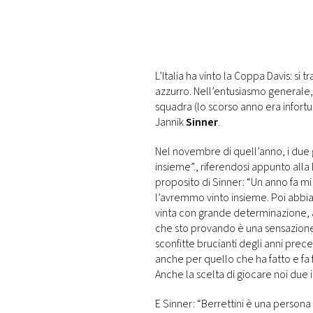
PLAYLIST
NEWS
L’Italia ha vinto la Coppa Davis: si 
azzurro. Nell’entusiasmo generale,
FOTO
squadra (lo scorso anno era infort
Jannik
Sinner
.
CONCORSI
Nel novembre di quell’anno, i due g
insieme”., riferendosi appunto alla 
EVENTI
proposito di Sinner: “Un anno fa 
l’avremmo vinto insieme. Poi abbi
vinta con grande determinazione, a
VIDEO
che sto provando è una sensazione b
sconfitte brucianti degli anni pre
anche per quello che ha fatto e fa f
TV
Anche la scelta di giocare noi due i
E Sinner: “Berrettini è una person
PRINCIPATO