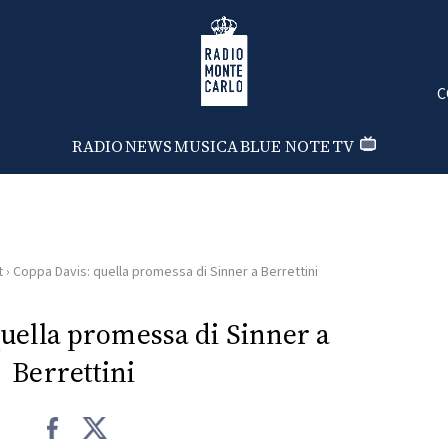
Radio Monte Carlo
C
RADIO
NEWS
MUSICA
BLUE NOTE
TV
t
›
Coppa Davis: quella promessa di Sinner a Berrettini
uella promessa di Sinner a
Berrettini