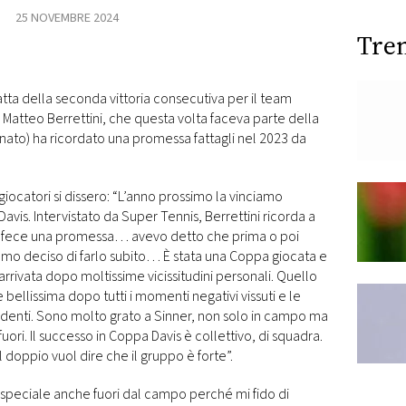
25 NOVEMBRE 2024
Tre
tratta della seconda vittoria consecutiva per il team
 Matteo Berrettini, che questa volta faceva parte della
unato) ha ricordato una promessa fattagli nel 2023 da
iocatori si dissero: “L’anno prossimo la vinciamo
Davis. Intervistato da Super Tennis, Berrettini ricorda a
mi fece una promessa… avevo detto che prima o poi
amo deciso di farlo subito… È stata una Coppa giocata e
rrivata dopo moltissime vicissitudini personali. Quello
ellissima dopo tutti i momenti negativi vissuti e le
cedenti. Sono molto grato a Sinner, non solo in campo ma
uori. Il successo in Coppa Davis è collettivo, di squadra.
l doppio vuol dire che il gruppo è forte”.
a speciale anche fuori dal campo perché mi fido di