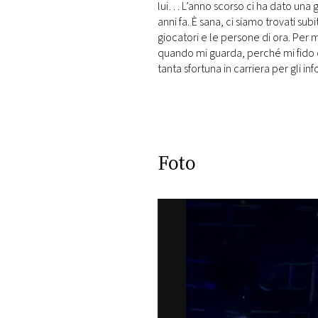
DI
lui… L’anno scorso ci ha dato una g
MONACO
anni fa. È sana, ci siamo trovati s
giocatori e le persone di ora. Per
quando mi guarda, perché mi fido di
RMC
tanta sfortuna in carriera per gli inf
CONSIGLIA
Foto