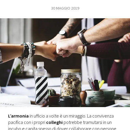
30 MAGGIO 2019
FOTO
CONCORSI
EVENTI
VIDEO
TV
PRINCIPATO
DI
MONACO
L’armonia
in ufficio a volte è un miraggio. La convivenza
pacifica con i propri
colleghi
potrebbe tramutarsi in un
RMC
incubo e capita spesso di dover collaborare con persone