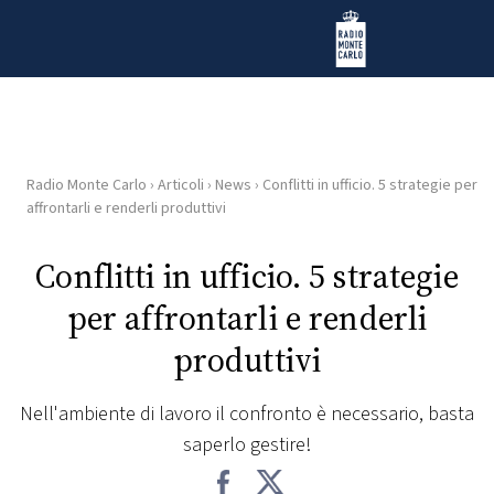
Vai al contenuto
Radio Monte Carlo
Radio Monte Carlo
›
Articoli
›
News
›
Conflitti in ufficio. 5 strategie per
HOME
affrontarli e renderli produttivi
RADIO
Conflitti in ufficio. 5 strategie
per affrontarli e renderli
WEB
RADIO
produttivi
PLAYLIST
Nell'ambiente di lavoro il confronto è necessario, basta
saperlo gestire!
NEWS