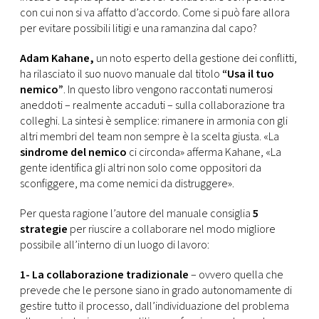
CONSIGLIA
con cui non si va affatto d’accordo. Come si può fare allora
per evitare possibili litigi e una ramanzina dal capo?
Adam Kahane,
un noto esperto della gestione dei conflitti,
ha rilasciato il suo nuovo manuale dal titolo
“Usa il tuo
nemico”
. In questo libro vengono raccontati numerosi
aneddoti – realmente accaduti – sulla collaborazione tra
colleghi. La sintesi è semplice: rimanere in armonia con gli
altri membri del team non sempre è la scelta giusta. «La
sindrome del nemico
ci circonda» afferma Kahane, «La
gente identifica gli altri non solo come oppositori da
sconfiggere, ma come nemici da distruggere».
Per questa ragione l’autore del manuale consiglia
5
strategie
per riuscire a collaborare nel modo migliore
possibile all’interno di un luogo di lavoro:
1- La collaborazione tradizionale
– ovvero quella che
prevede che le persone siano in grado autonomamente di
gestire tutto il processo, dall’individuazione del problema