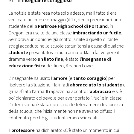
e di un
insegnante coraggioso
.
CONSIGLIA
La notizia è stata resa nota solo adesso, ma il fatto si era
verificato nel mese di maggio (il 17, per la precisione): uno
studente della
Parkrose High School di Portland
, in
Oregon, era uscito da una classe
imbracciando un fucile
.
Sembrava un copione già scritto, simile a quello di tante
stragi accadute nelle scuole statunitensi a causa di qualche
studente
presentatosi in aula armato. Ma, a far volgere il
dramma verso
un lieto fine
, è stato
l’insegnante di
educazione fisica
del liceo, Keanon Lowe.
L’insegnante ha usato l
‘amore
(e
tanto coraggio
) per
risolvere la situazione. Ha infatti
abbracciato lo studente
e
gli ha sfilato l’arma. Il ragazzo ha accolto l’
abbraccio
e si è
poi dichiarato colpevole per aver portato il fucile in classe.
L’intera scena è stata ripresa dalle telecamere di sicurezza
della scuola, che inizialmente non ne avevano diffuso il
contenuto perché gli studenti erano scioccati.
Il
professore
ha dichiarato: «C’è stato un momento in cui