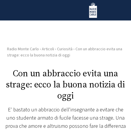
Vai al contenuto
Radio Monte Carlo
Radio Monte Carlo
›
Articoli
›
Curiosità
›
Con un abbraccio evita una
HOME
strage: ecco la buona notizia di oggi
RADIO
Con un abbraccio evita una
strage: ecco la buona notizia di
WEB
RADIO
oggi
PLAYLIST
E' bastato un abbraccio dell'insegnante a evitare che
uno studente armato di fucile facesse una strage. Una
NEWS
prova che amore e altruismo possono fare la differenza