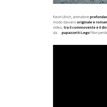
DI
MONACO
Kevin Ulrich, animatore
profonda
RMC
modo davvero
originale e roma
CONSIGLIA
video,
tra il commovente e il di
da…
pupazzetti Lego
! Non perde