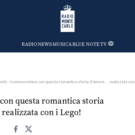
Radio Monte Carlo
RADIO
NEWS
MUSICA
BLUE NOTE
TV
sità
›
Commuovetevi con questa romantica storia d’amore… realizzata con 
on questa romantica storia
realizzata con i Lego!