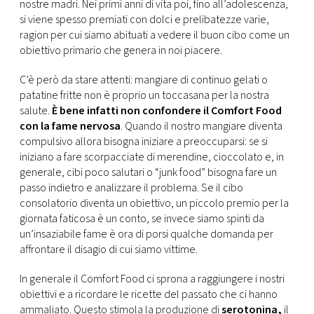
nostre madri. Nei primi anni di vita poi, fino all’adolescenza,
si viene spesso premiati con dolci e prelibatezze varie,
ragion per cui siamo abituati a vedere il buon cibo come un
obiettivo primario che genera in noi piacere.
C’è però da stare attenti: mangiare di continuo gelati o
patatine fritte non è proprio un toccasana per la nostra
salute.
È bene infatti non confondere il Comfort Food
con la fame nervosa
. Quando il nostro mangiare diventa
compulsivo allora bisogna iniziare a preoccuparsi: se si
iniziano a fare scorpacciate di merendine, cioccolato e, in
generale, cibi poco salutari o “junk food” bisogna fare un
passo indietro e analizzare il problema. Se il cibo
consolatorio diventa un obiettivo, un piccolo premio per la
giornata faticosa è un conto, se invece siamo spinti da
un’insaziabile fame è ora di porsi qualche domanda per
affrontare il disagio di cui siamo vittime.
In generale il Comfort Food ci sprona a raggiungere i nostri
obiettivi e a ricordare le ricette del passato che ci hanno
ammaliato. Questo stimola la produzione di
serotonina,
il