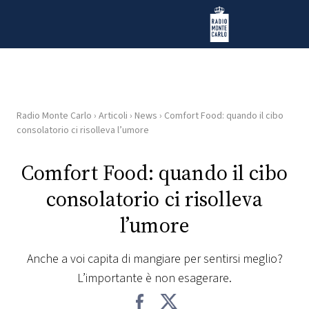
Vai al contenuto
Radio Monte Carlo
Radio Monte Carlo
›
Articoli
›
News
›
Comfort Food: quando il cibo
HOME
consolatorio ci risolleva l’umore
RADIO
Comfort Food: quando il cibo
consolatorio ci risolleva
WEB
RADIO
l’umore
PLAYLIST
Anche a voi capita di mangiare per sentirsi meglio?
L’importante è non esagerare.
NEWS