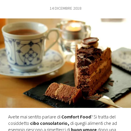
14 DICEMBRE 2018
FOTO
CONCORSI
EVENTI
VIDEO
TV
PRINCIPATO
DI
MONACO
Avete mai sentito parlare di
Comfort Food
? Si tratta del
cosiddetto
cibo consolatorio,
di quegli alimenti che ad
RMC
esempio riescono a rimetterci di
buon umore
dopo una