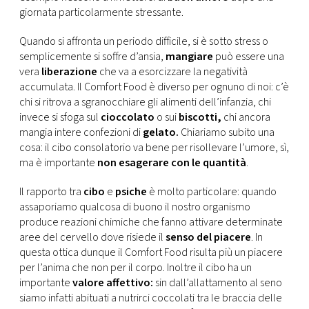
CONSIGLIA
giornata particolarmente stressante.
Quando si affronta un periodo difficile, si è sotto stress o
semplicemente si soffre d’ansia,
mangiare
può essere una
vera
liberazione
che va a esorcizzare la negatività
accumulata. Il Comfort Food è diverso per ognuno di noi: c’è
chi si ritrova a sgranocchiare gli alimenti dell’infanzia, chi
invece si sfoga sul
cioccolato
o sui
biscotti,
chi ancora
mangia intere confezioni di
gelato.
Chiariamo subito una
cosa: il cibo consolatorio va bene per risollevare l’umore, sì,
ma è importante
non esagerare con le quantità
.
Il rapporto tra
cibo
e
psiche
è molto particolare: quando
assaporiamo qualcosa di buono il nostro organismo
produce reazioni chimiche che fanno attivare determinate
aree del cervello dove risiede il
senso del piacere
. In
questa ottica dunque il Comfort Food risulta più un piacere
per l’anima che non per il corpo. Inoltre il cibo ha un
importante
valore affettivo:
sin dall’allattamento al seno
siamo infatti abituati a nutrirci coccolati tra le braccia delle