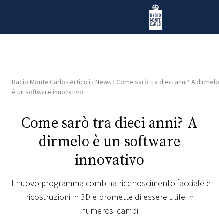
Vai al contenuto
Radio Monte Carlo
Radio Monte Carlo
›
Articoli
›
News
›
Come sarò tra dieci anni? A dirmelo
HOME
è un software innovativo
RADIO
Come sarò tra dieci anni? A
dirmelo è un software
WEB
RADIO
innovativo
PLAYLIST
Il nuovo programma combina riconoscimento facciale e
ricostruzioni in 3D e promette di essere utile in
NEWS
numerosi campi