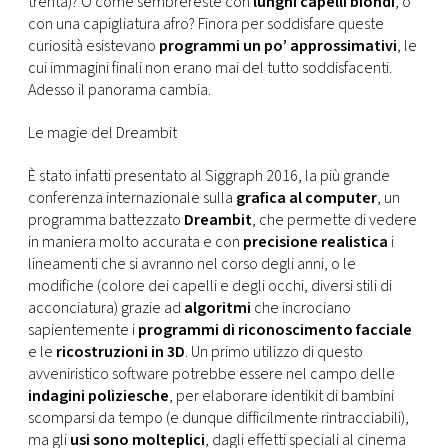
trenta)? O come sembrereste con
lunghi capelli biondi
, o
CONSIGLIA
con una capigliatura afro? Finora per soddisfare queste
curiosità esistevano
programmi un po’ approssimativi
, le
cui immagini finali non erano mai del tutto soddisfacenti.
Adesso il panorama cambia.
Le magie del Dreambit
È stato infatti presentato al Siggraph 2016, la più grande
conferenza internazionale sulla
grafica al computer
, un
programma battezzato
Dreambit
, che permette di vedere
in maniera molto accurata e con
precisione realistica
i
lineamenti che si avranno nel corso degli anni, o le
modifiche (colore dei capelli e degli occhi, diversi stili di
acconciatura) grazie ad
algoritmi
che incrociano
sapientemente i
programmi di riconoscimento facciale
e le
ricostruzioni in 3D
. Un primo utilizzo di questo
avveniristico software potrebbe essere nel campo delle
indagini poliziesche
, per elaborare identikit di bambini
scomparsi da tempo (e dunque difficilmente rintracciabili),
ma gli
usi sono molteplici
, dagli effetti speciali al cinema