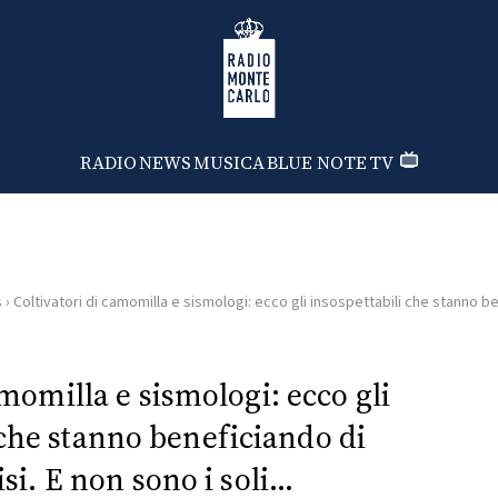
Radio Monte Carlo
RADIO
NEWS
MUSICA
BLUE NOTE
TV
s
›
Coltivatori di camomilla e sismologi: ecco gli insospettabili che stanno be
amomilla e sismologi: ecco gli
 che stanno beneficiando di
isi. E non sono i soli…