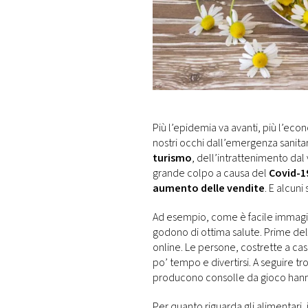
DI
MONACO
RMC
CONSIGLIA
Più l’epidemia va avanti, più l’econ
nostri occhi dall’emergenza sanitar
turismo
, dell’intrattenimento dal 
grande colpo a causa del
Covid-1
aumento delle vendite
. E alcuni
Ad esempio, come è facile immagin
godono di ottima salute. Prime della 
online. Le persone, costrette a cas
po’ tempo e divertirsi. A seguire tr
producono consolle da gioco hanno
Per quanto riguarda gli alimentari