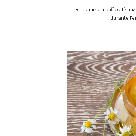
PLAYLIST
L'economia è in difficoltà, 
durante l'e
NEWS
FOTO
CONCORSI
EVENTI
VIDEO
TV
PRINCIPATO