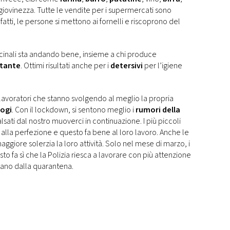
iovinezza. Tutte le vendite per i supermercati sono
fatti, le persone si mettono ai fornelli e riscoprono del
inali sta andando bene, insieme a chi produce
ttante
. Ottimi risultati anche per i
detersivi
per l’igiene
lavoratori che stanno svolgendo al meglio la propria
ogi
. Con il lockdown, si sentono meglio i
rumori della
lsati dal nostro muoverci in continuazione. I più piccoli
alla perfezione e questo fa bene al loro lavoro. Anche le
giore solerzia la loro attività. Solo nel mese di marzo, i
to fa sì che la Polizia riesca a lavorare con più attenzione
ppano dalla quarantena.