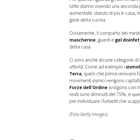
latte stanno vivendo una seconda g
aumentate: stando di più in casa, in
gioie della cucina.
Ovviamente, il comparto dei medic
mascherine
, guanti e
gel disinfe
della casa.
Ci sono anche alcune categorie di 
attività. Come ad esempio i
sismol
Terra
, quelli che prima venivano fa
movimenti sismici vengono captati 
Forze dell’Ordine
svolgono con mag
reati sono diminuiti del 75%, e ques
per individuare i furbetti che sca
(Foto Getty Images)