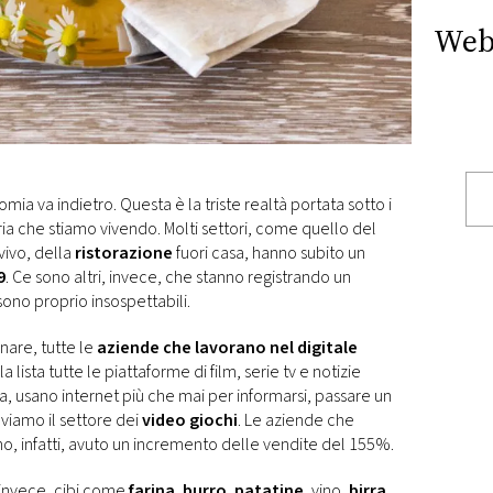
Web
omia va indietro. Questa è la triste realtà portata sotto i
ia che stiamo vivendo. Molti settori, come quello del
vivo, della
ristorazione
fuori casa, hanno subito un
9
. Ce sono altri, invece, che stanno registrando un
 sono proprio insospettabili.
are, tutte le
aziende che lavorano nel digitale
lista tutte le piattaforme di film, serie tv e notizie
a, usano internet più che mai per informarsi, passare un
oviamo il settore dei
video giochi
. Le aziende che
, infatti, avuto un incremento delle vendite del 155%.
, invece, cibi come
farina
,
burro
,
patatine
, vino,
birra
,