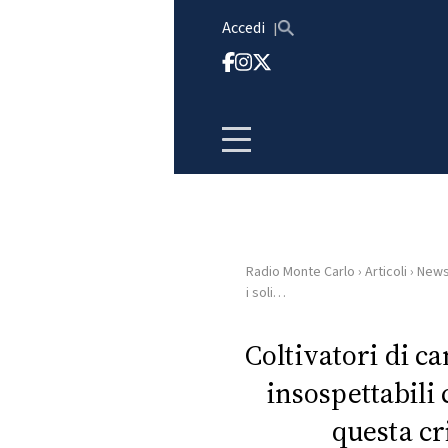
Vai al contenuto
Accedi
Radio Monte Carlo
›
Articoli
›
New
HOME
i soli…
RADIO
Coltivatori di c
insospettabili
WEB
RADIO
questa cr