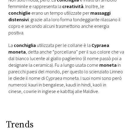
Non solo moda, però. La
conchiglia
è infatti un simbolo
CONSIGLIA
femminile e rappresenta la
creatività
. Inoltre, le
conchiglie
erano un tempo utilizzate per
massaggi
distensivi
: grazie alla loro forma tondeggiante rilassano il
copro e secondo alcuni trasmettono anche energia
positiva.
La
conchiglia
utilizzata per le collane è la
Cypraea
moneta
, detta anche “porcellana” per il suo colore che va
dal bianco lucente al giallo paglierino (il nome passò poi a
designare la ceramica). Fu a lungo usata come
moneta
in
parecchi paesi del mondo, per questo lo scienziato Linneo
le diede il nome di Cypraea moneta. I suoi nomi sono però
numerosi: kauri in bengalese, kaudi in hindi, kaoli in
cinese, cowrie in inglese e kabttaj alle Maldive.
Trends