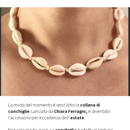
FOTO
CONCORSI
EVENTI
VIDEO
TV
PRINCIPATO
DI
La moda del momento è senz’altro la
collana di
MONACO
conchiglie
. Lanciata da
Chiara Ferragni,
è diventata
l’accessorio per eccellenza dell’
estate
.
RMC