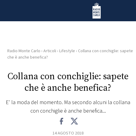
Vai al contenuto
Radio Monte Carlo
Radio Monte Carlo
›
Articoli
›
Lifestyle
›
Collana con conchiglie: sapete
HOME
che è anche benefica?
RADIO
Collana con conchiglie: sapete
che è anche benefica?
WEB
RADIO
E' la moda del momento. Ma secondo alcuni la collana
con conchiglie è anche benefica...
PLAYLIST
NEWS
14 AGOSTO 2018