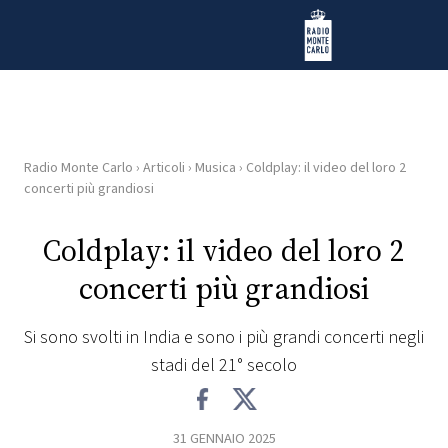
Vai al contenuto
Radio Monte Carlo
Radio Monte Carlo
›
Articoli
›
Musica
›
Coldplay: il video del loro 2
HOME
concerti più grandiosi
RADIO
Coldplay: il video del loro 2
concerti più grandiosi
WEB
RADIO
Si sono svolti in India e sono i più grandi concerti negli
stadi del 21° secolo
PLAYLIST
NEWS
31 GENNAIO 2025