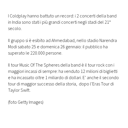
FOTO
I Coldplay hanno battuto un record: i 2 concerti della band
in India sono stati i più grandi concerti negli stadi del 21°
CONCORSI
secolo.
Il gruppo si è esibito ad Ahmedabad, nello
stadio Narendra
EVENTI
Modi sabato 25 e domenica 26 gennaio: il pubblico ha
superato le
220.000 persone.
VIDEO
Il tour Music Of The Spheres della band è il tour rock con i
maggiori incassi di sempre:
ha venduto 12 milioni di biglietti
e ha incassato oltre 1 miliardo di dollari. E’ anche il secondo
TV
tour di maggior successo della storia, dopo l’Eras Tour di
Taylor Swift.
PRINCIPATO
DI
(foto Getty Images)
MONACO
RMC