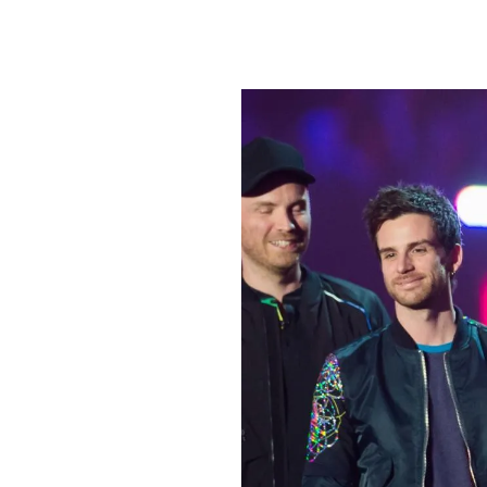
PLAYLIST
NEWS
FOTO
CONCORSI
EVENTI
VIDEO
TV
PRINCIPATO