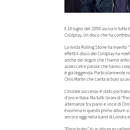
DI
MONACO
RMC
Il 10 luglio del 2000 usciva in tutt
CONSIGLIA
Coldplay
.
Un disco che ha contribu
La rivista Rolling Stone ha inserito 
effetti il disco dei Coldplay ha ride
anche dei singoli che l’hanno antic
azzeccati e parole che hanno colpi
è già leggenda. Particolarmente riu
Chris Martin che canta al buio su u
L’iniziale successo è stato poi trai
d’oro in Italia. Ma tutti i brani di “
alternanze tra piano e voce di Chris M
Insomma in questo primo album si e
ancora oggi nella band di Londra e
“Parachutes” è un album eccellente