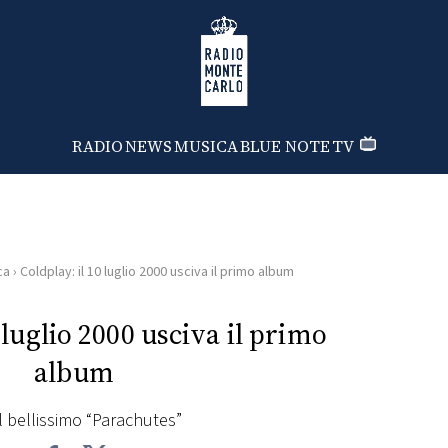
Radio Monte Carlo
RADIO
NEWS
MUSICA
BLUE NOTE
TV
ca
›
Coldplay: il 10 luglio 2000 usciva il primo album
 luglio 2000 usciva il primo
album
il bellissimo “Parachutes”