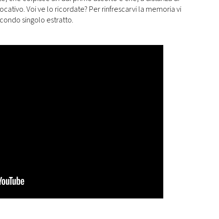
cativo. Voi ve lo ricordate? Per rinfrescarvi la memoria vi
econdo singolo estratto.