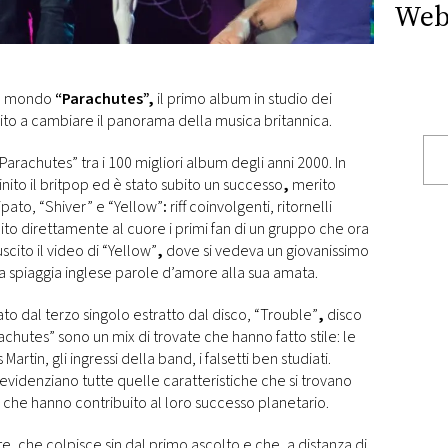
Web
o il mondo
“Parachutes”,
il primo album in studio dei
ito a cambiare il panorama della musica britannica.
“Parachutes” tra i 100 migliori album degli anni 2000. In
finito il britpop ed è stato subito un successo
,
merito
ipato, “Shiver” e “Yellow”
:
riff coinvolgenti, ritornelli
to direttamente al cuore i primi fan di un gruppo che ora
scito il video di “Yellow”
,
dove si vedeva un giovanissimo
na spiaggia inglese parole d’amore alla sua amata.
nato dal terzo singolo estratto dal disco, “Trouble”
,
disco
Parachutes” sono un mix di trovate che hanno fatto stile: le
artin, gli ingressi della band, i falsetti ben studiati.
videnziano tutte quelle caratteristiche che si trovano
 che hanno contribuito al loro successo planetario.
, che colpisce sin dal primo ascolto e che, a distanza di