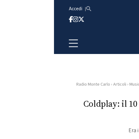
Vai al contenuto
Accedi
Radio Monte Carlo
›
Articoli
›
Musi
HOME
Coldplay: il 10
RADIO
WEB
RADIO
Era 