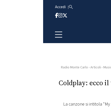
Vai al contenuto
Accedi
Radio Monte Carlo
›
Articoli
›
Musi
HOME
Coldplay: ecco il
RADIO
WEB
RADIO
La canzone si intitola "My