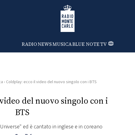
Radio Monte Carlo
RADIO
NEWS
MUSICA
BLUE NOTE
TV
ca
›
Coldplay: ecco il video del nuovo singolo con i BTS
 video del nuovo singolo con i
BTS
 Universe" ed è cantato in inglese e in coreano