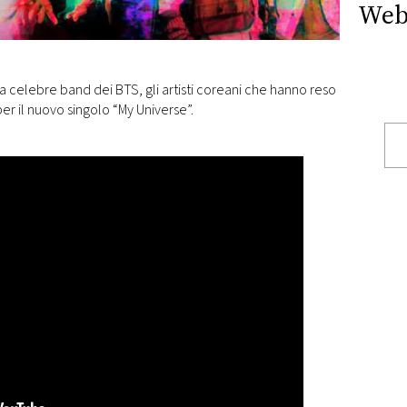
Web
a celebre band dei BTS, gli artisti coreani che hanno reso
er il nuovo singolo “My Universe”.