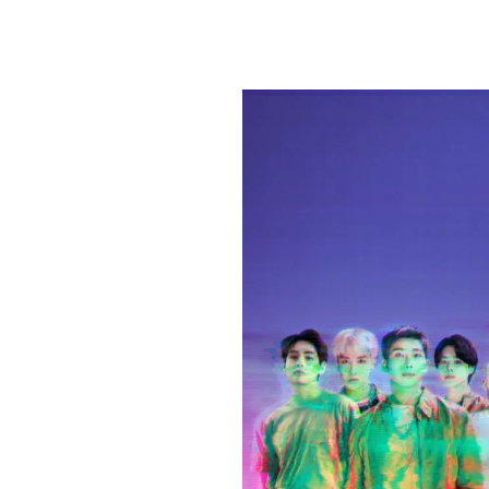
PLAYLIST
NEWS
FOTO
CONCORSI
EVENTI
VIDEO
TV
PRINCIPATO