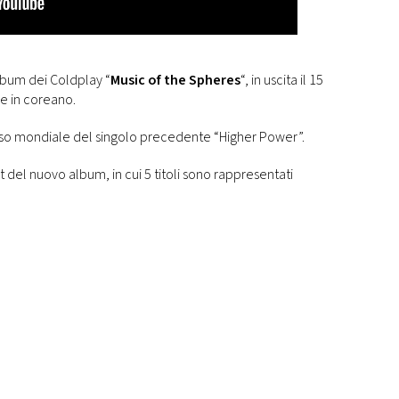
lbum dei Coldplay “
Music of the Spheres
“, in uscita il 15
he in coreano.
esso mondiale del singolo precedente “Higher Power”.
st del nuovo album, in cui 5 titoli sono rappresentati