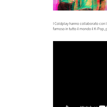
DI
MONACO
RMC
I Coldplay hanno collaborato con l
CONSIGLIA
famoso in tutto il mondo il K-Pop, p