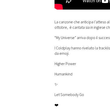
La canzone che anticipa l’atteso a
ottobre, è cantata sia in inglese c
“My Universe” arriva dopo il succ
I Coldplay hanno rivelato la trackli
da emoji.
Higher Power
Humankind
✨
Let Somebody Go
❤️