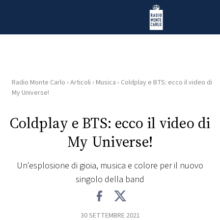
Vai al contenuto
Radio Monte Carlo
Radio Monte Carlo
›
Articoli
›
Musica
›
Coldplay e BTS: ecco il video di
HOME
My Universe!
RADIO
Coldplay e BTS: ecco il video di
My Universe!
WEB
RADIO
Un'esplosione di gioia, musica e colore per il nuovo
singolo della band
PLAYLIST
NEWS
30 SETTEMBRE 2021