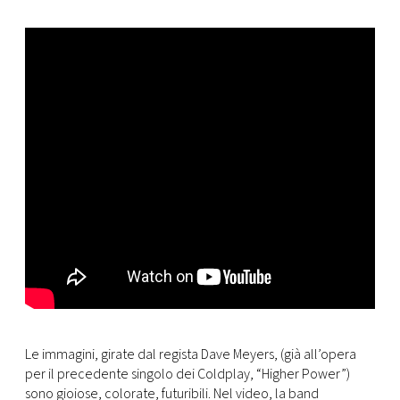
CONSIGLIA
Le immagini, girate dal regista Dave Meyers, (già all’opera
per il precedente singolo dei Coldplay, “Higher Power”)
sono gioiose, colorate, futuribili. Nel video, la band