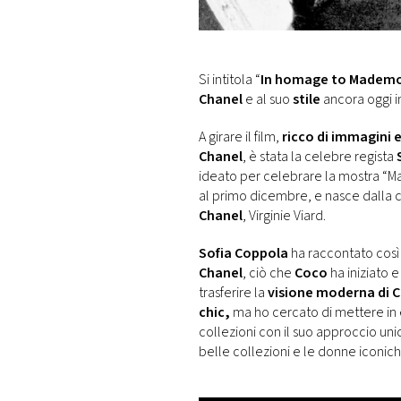
DI
MONACO
RMC
Si intitola “
In homage to Mademo
CONSIGLIA
Chanel
e al suo
stile
ancora oggi in
A girare il film,
ricco di immagini 
Chanel
, è stata la celebre regista
ideato per celebrare la mostra “M
al primo dicembre, e nasce dalla col
Chanel
, Virginie Viard.
Sofia Coppola
ha raccontato così 
Chanel
, ciò che
Coco
ha iniziato 
trasferire la
visione moderna di 
chic,
ma ho cercato di mettere in 
collezioni con il suo approccio uni
belle collezioni e le donne iconich