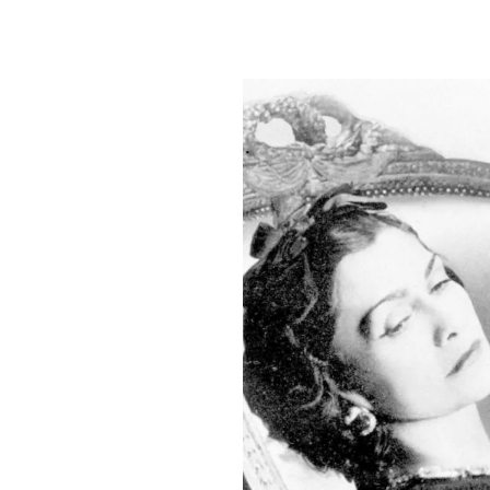
PLAYLIST
NEWS
FOTO
CONCORSI
EVENTI
VIDEO
TV
PRINCIPATO