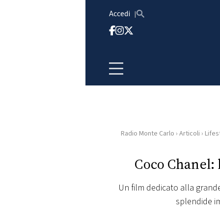
Vai al contenuto
Accedi
Radio Monte Carlo
›
Articoli
›
Lifes
HOME
Coco Chanel: 
RADIO
Un film dedicato alla grand
WEB
splendide im
RADIO