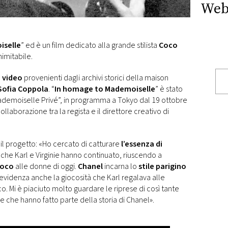
Web
iselle
” ed è un film dedicato alla grande stilista
Coco
imitabile.
e video
provenienti dagli archivi storici della maison
Sofia Coppola
. “
In homage to Mademoiselle
” è stato
ademoiselle Privé”, in programma a Tokyo dal 19 ottobre
laborazione tra la regista e il direttore creativo di
il progetto: «Ho cercato di catturare
l’essenza di
e che Karl e Virginie hanno continuato, riuscendo a
Coco
alle donne di oggi.
Chanel
incarna lo
stile parigino
evidenza anche la giocosità che Karl regalava alle
co. Mi è piaciuto molto guardare le riprese di così tante
e che hanno fatto parte della storia di Chanel».