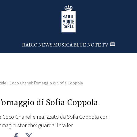
Radio Monte Carlo
RADIO
NEWS
MUSICA
BLUE NOTE
TV
tyle
›
Coco Chanel: l’omaggio di Sofia Coppola
l’omaggio di Sofia Coppola
e Coco Chanel e realizzato da Sofia Coppola con
magini storiche: guarda il trailer