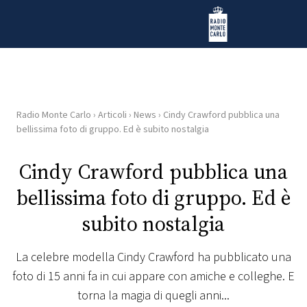
Vai al contenuto
Radio Monte Carlo
Radio Monte Carlo
›
Articoli
›
News
›
Cindy Crawford pubblica una
HOME
bellissima foto di gruppo. Ed è subito nostalgia
RADIO
Cindy Crawford pubblica una
bellissima foto di gruppo. Ed è
WEB
RADIO
subito nostalgia
PLAYLIST
La celebre modella Cindy Crawford ha pubblicato una
foto di 15 anni fa in cui appare con amiche e colleghe. E
NEWS
torna la magia di quegli anni...