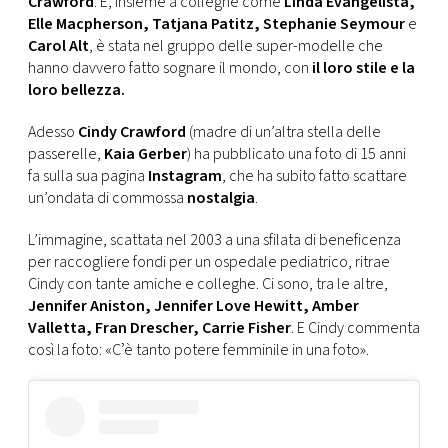
Crawford
. E, insieme a colleghe come
Linda Evangelista,
CONSIGLIA
Elle Macpherson, Tatjana Patitz, Stephanie Seymour
e
Carol Alt
, è stata nel gruppo delle super-modelle che
hanno davvero fatto sognare il mondo, con
il loro stile e la
loro bellezza.
Adesso
Cindy Crawford
(madre di un’altra stella delle
passerelle,
Kaia Gerber
) ha pubblicato una foto di 15 anni
fa sulla sua pagina
Instagram
, che ha subito fatto scattare
un’ondata di commossa
nostalgia
.
L’immagine, scattata nel 2003 a una sfilata di beneficenza
per raccogliere fondi per un ospedale pediatrico, ritrae
Cindy con tante amiche e colleghe. Ci sono, tra le altre,
Jennifer Aniston, Jennifer Love Hewitt, Amber
Valletta, Fran Drescher, Carrie Fisher
. E Cindy commenta
così la foto: «Cʼè tanto potere femminile in una foto».