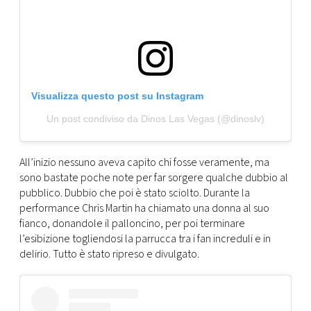
CONSIGLIA
Visualizza questo post su Instagram
Un post condiviso da Dinos Las Vegas (@dinoslv)
All’inizio nessuno aveva capito chi fosse veramente, ma
sono bastate poche note per far sorgere qualche dubbio al
pubblico. Dubbio che poi è stato sciolto. Durante la
performance Chris Martin ha chiamato una donna al suo
fianco, donandole il palloncino, per poi terminare
l’esibizione togliendosi la parrucca tra i fan increduli e in
delirio. Tutto è stato ripreso e divulgato.