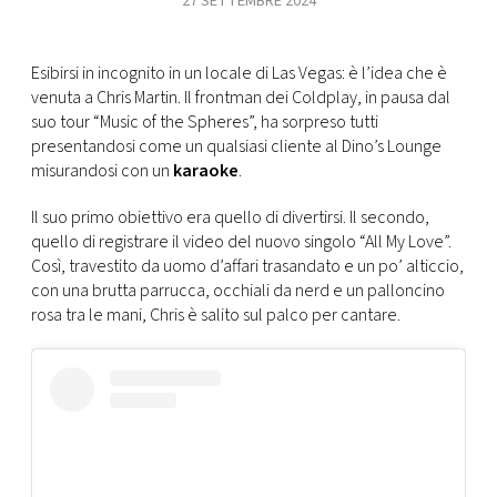
27 SETTEMBRE 2024
FOTO
Esibirsi in incognito in un locale di Las Vegas: è l’idea che è
venuta a Chris Martin. Il frontman dei Coldplay, in pausa dal
CONCORSI
suo tour “Music of the Spheres”, ha sorpreso tutti
presentandosi come un qualsiasi cliente al Dino’s Lounge
misurandosi con un
karaoke
.
EVENTI
Il suo primo obiettivo era quello di divertirsi. Il secondo,
VIDEO
quello di registrare il video del nuovo singolo “All My Love”.
Così, travestito da uomo d’affari trasandato e un po’ alticcio,
con una brutta parrucca, occhiali da nerd e un palloncino
TV
rosa tra le mani, Chris è salito sul palco per cantare.
PRINCIPATO
DI
MONACO
RMC