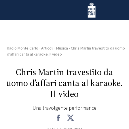
Vai al contenuto
Radio Monte Carlo
Radio Monte Carlo
›
Articoli
›
Musica
›
Chris Martin travestito da uomo
HOME
d’affari canta al karaoke. Il video
RADIO
Chris Martin travestito da
uomo d’affari canta al karaoke.
WEB
RADIO
Il video
PLAYLIST
Una travolgente performance
NEWS