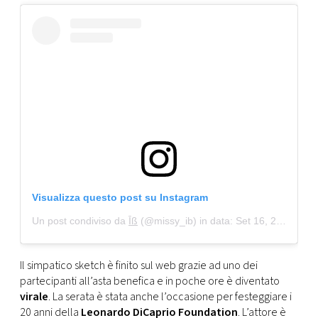
Visualizza questo post su Instagram
Un post condiviso da
Īß
(@missy_ib) in data:
Set 16, 2018 at 12:58 PDT
Il simpatico sketch è finito sul web grazie ad uno dei
partecipanti all’asta benefica e in poche ore è diventato
virale
. La serata è stata anche l’occasione per festeggiare i
20 anni della
Leonardo DiCaprio Foundation
. L’attore è