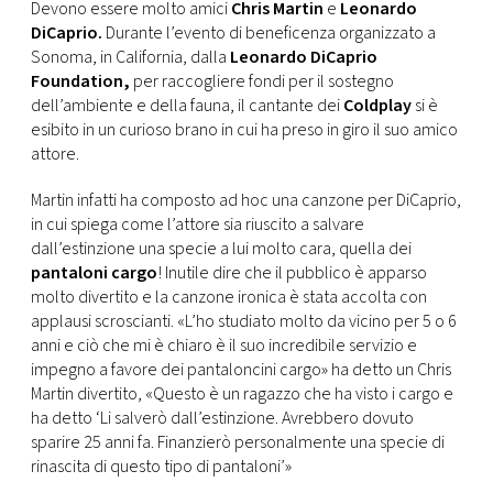
CONSIGLIA
Devono essere molto amici
Chris Martin
e
Leonardo
DiCaprio.
Durante l’evento di beneficenza organizzato a
Sonoma, in California, dalla
Leonardo DiCaprio
Foundation,
per raccogliere fondi per il sostegno
dell’ambiente e della fauna, il cantante dei
Coldplay
si è
esibito in un curioso brano in cui ha preso in giro il suo amico
attore.
Martin infatti ha composto ad hoc una canzone per DiCaprio,
in cui spiega come l’attore sia riuscito a salvare
dall’estinzione una specie a lui molto cara, quella dei
pantaloni cargo
! Inutile dire che il pubblico è apparso
molto divertito e la canzone ironica è stata accolta con
applausi scroscianti. «L’ho studiato molto da vicino per 5 o 6
anni e ciò che mi è chiaro è il suo incredibile servizio e
impegno a favore dei pantaloncini cargo» ha detto un Chris
Martin divertito, «Questo è un ragazzo che ha visto i cargo e
ha detto ‘Li salverò dall’estinzione. Avrebbero dovuto
sparire 25 anni fa. Finanzierò personalmente una specie di
rinascita di questo tipo di pantaloni’»