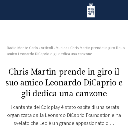
Vai al contenuto
Radio Monte Carlo
Radio Monte Carlo
›
Articoli
›
Musica
›
Chris Martin prende in giro il suo
HOME
amico Leonardo DiCaprio e gli dedica una canzone
RADIO
Chris Martin prende in giro il
suo amico Leonardo DiCaprio e
WEB
RADIO
gli dedica una canzone
PLAYLIST
Il cantante dei Coldplay è stato ospite di una serata
organizzata dalla Leonardo DiCaprio Foundation e ha
NEWS
svelato che Leo è un grande appassionato di…