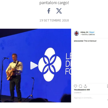
pantaloni cargo!
FOTO
19 SETTEMBRE 2018
CONCORSI
EVENTI
VIDEO
TV
PRINCIPATO
DI
MONACO
RMC