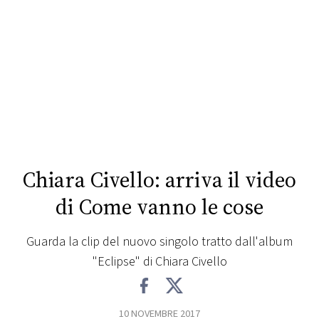
FOTO
CONCORSI
EVENTI
VIDEO
Chiara Civello: arriva il video
TV
di Come vanno le cose
PRINCIPATO
Guarda la clip del nuovo singolo tratto dall'album
DI
"Eclipse" di Chiara Civello
MONACO
RMC
10 NOVEMBRE 2017